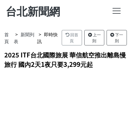
台北新聞網
首
新聞列
即時快
回首
上一
下一
頁
表
訊
頁
則
則
2025 ITF台北國際旅展 華信航空推出離島慢
旅行 國內2天1夜只要3,299元起