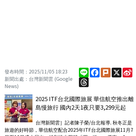
Line
Facebook
Plurk
X
S
發布時間：2025/11/05 18:23
W
新聞出處：台灣新聞雲 (Google
Threads
News)
2025 ITF台北國際旅展 華信航空推出離
島慢旅行 國內2天1夜只要3,299元起
台灣新聞雲］記者陳子榮/台北報導. 秋冬正是
旅遊的好時節，華信航空配合2025年ITF台北國際旅展11月7