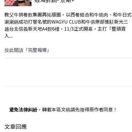
教父牛排餐飲集團再拓版圖，以西餐結合和牛燒肉、和牛日式
涮涮鍋成功打響名號的WAGYU CLUB和牛俱樂部進駐新光三
越台北信義新天地A4館6樓，11/3正式開幕，主打「整頭買
入...
按此閱讀「完整報導」
避免法律糾紛
，轉載本區文稿請先徵得原作者同意！
文章回應