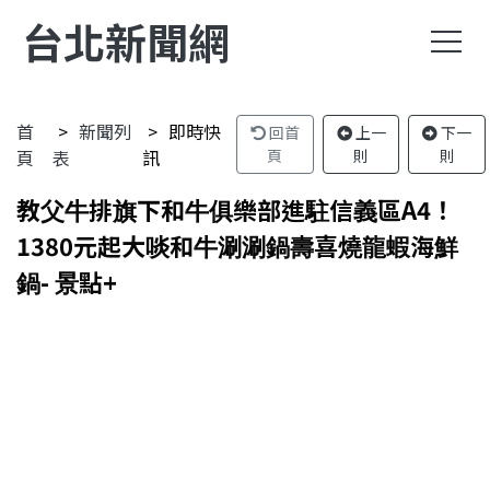
台北新聞網
首
新聞列
即時快
回首
上一
下一
頁
表
訊
頁
則
則
教父牛排旗下和牛俱樂部進駐信義區A4！
1380元起大啖和牛涮涮鍋壽喜燒龍蝦海鮮
鍋- 景點+