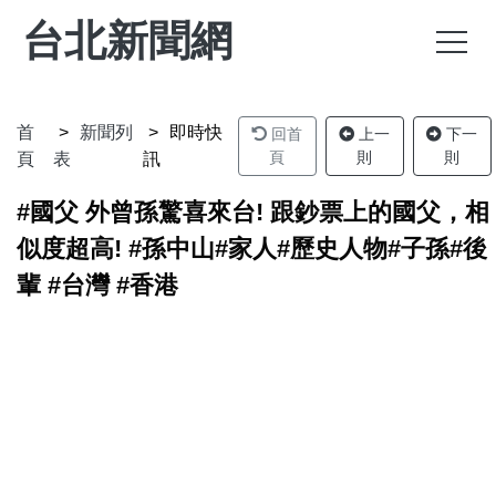
台北新聞網
首
新聞列
即時快
回首
上一
下一
頁
則
則
頁
表
訊
#國父 外曾孫驚喜來台! 跟鈔票上的國父，相
似度超高! #孫中山#家人#歷史人物#子孫#後
輩 #台灣 #香港