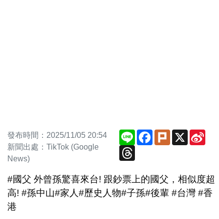
Line
Facebook
Plurk
X
Sin
發布時間：2025/11/05 20:54
Wei
新聞出處：TikTok (Google
Threads
News)
#國父 外曾孫驚喜來台! 跟鈔票上的國父，相似度超
高! #孫中山#家人#歷史人物#子孫#後輩 #台灣 #香
港