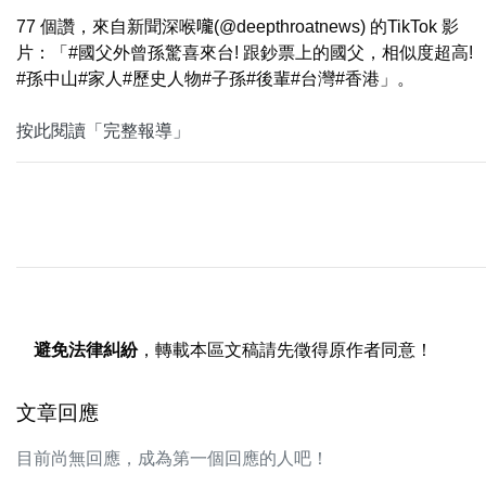
77 個讚，來自新聞深喉嚨(@deepthroatnews) 的TikTok 影
片：「#國父外曾孫驚喜來台! 跟鈔票上的國父，相似度超高!
#孫中山#家人#歷史人物#子孫#後輩#台灣#香港」。
按此閱讀「完整報導」
避免法律糾紛
，轉載本區文稿請先徵得原作者同意！
文章回應
目前尚無回應，成為第一個回應的人吧！