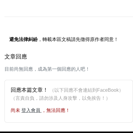
避免法律糾紛
，轉載本區文稿請先徵得原作者同意！
文章回應
目前尚無回應，成為第一個回應的人吧！
回應本篇文章！
（以下回應不會連結到FaceBook）
（言責自負，請勿涉及人身攻擊，以免挨告！）
尚未
登入會員
，無法回應！