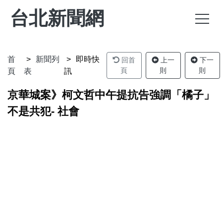
台北新聞網
首
新聞列
即時快
回首
上一
下一
頁
則
則
頁
表
訊
京華城案》柯文哲中午提抗告強調「橘子」
不是共犯- 社會