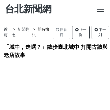
台北新聞網
首
新聞列
即時快
回首
上一
下一
頁
則
則
頁
表
訊
「城中，走嗎？」散步臺北城中 打開古蹟與
老店故事