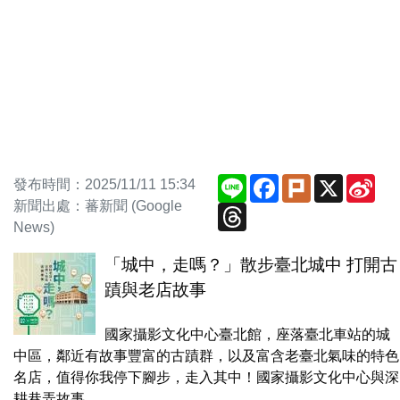
Line
Facebook
Plurk
X
Sin
發布時間：2025/11/11 15:34
We
新聞出處：蕃新聞 (Google
Threads
News)
「城中，走嗎？」散步臺北城中 打開古
蹟與老店故事
國家攝影文化中心臺北館，座落臺北車站的城
中區，鄰近有故事豐富的古蹟群，以及富含老臺北氣味的特色
名店，值得你我停下腳步，走入其中！國家攝影文化中心與深
耕巷弄故事...