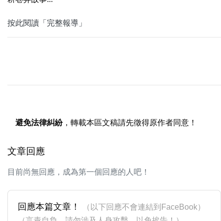
按此閱讀「完整報導」
避免法律糾紛
，轉載本區文稿請先徵得原作者同意！
文章回應
目前尚無回應，成為第一個回應的人吧！
回應本篇文章！
（以下回應不會連結到FaceBook）
（言責自負，請勿涉及人身攻擊，以免挨告！）