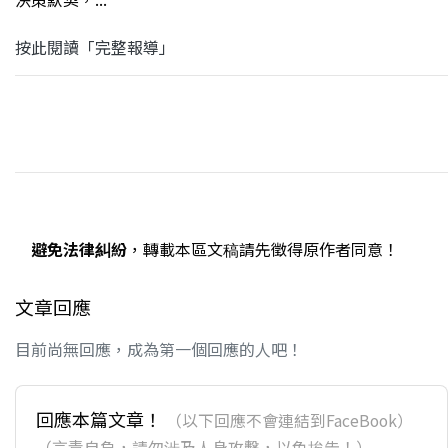
按此閱讀「完整報導」
避免法律糾紛
，轉載本區文稿請先徵得原作者同意！
文章回應
目前尚無回應，成為第一個回應的人吧！
回應本篇文章！
（以下回應不會連結到FaceBook）
（言責自負，請勿涉及人身攻擊，以免挨告！）