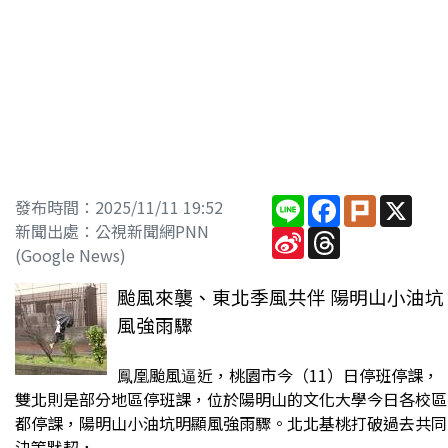
Line
Facebook
Plurk
X
發布時間：2025/11/11 19:52
新聞出處：公視新聞網PNN
Sina
Threads
Weibo
(Google News)
颱風來襲、東北季風共伴 陽明山小油坑
風強雨驟
鳳凰颱風逼近，桃園市今（11）日停班停課，
雙北則是部分地區停班課，位於陽明山的文化大學今日各校區
都停課，陽明山小油坑明顯風強雨驟。北北基桃打破過去共同
決策默契，...