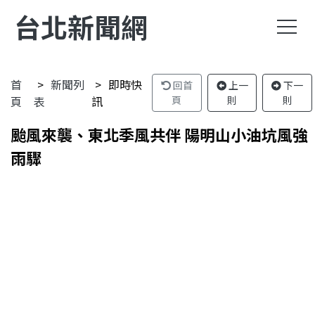
台北新聞網
首
新聞列
即時快
回首
上一
下一
頁
表
訊
頁
則
則
颱風來襲、東北季風共伴 陽明山小油坑風強
雨驟