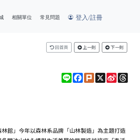
登入/註冊
城
相關單位
常見問題
回首頁
上一則
下一則
Line
Facebook
Plurk
X
Sina
Thre
Weibo
家森林館」今年以森林系品牌「山林製造」為主題打造