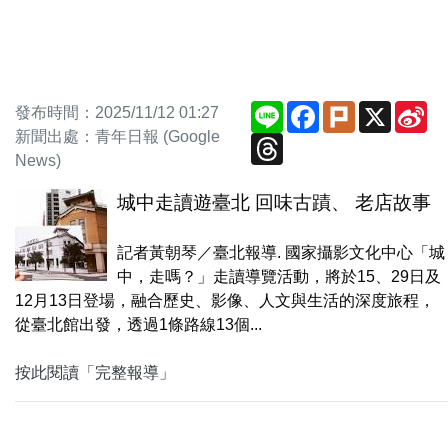
Line
Facebook
Plurk
X
Si
發布時間：2025/11/12 01:27
We
新聞出處：青年日報 (Google
Threads
News)
城中走讀遊臺北 回味古蹟、 老店故事
記者黃朝琴／臺北報導. 國家攝影文化中心「城
中，走嗎？」走讀導覽活動，將於15、29日及
12月13日登場，融合歷史、影像、人文與生活的深度旅程，
從臺北館出發，透過1條路線13個...
按此閱讀「完整報導」