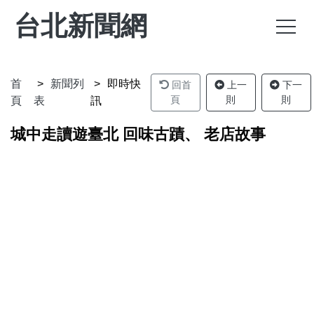
台北新聞網
首
新聞列
即時快
回首
上一
下一
頁
則
則
頁
表
訊
城中走讀遊臺北 回味古蹟、 老店故事