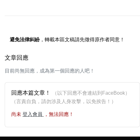
避免法律糾紛
，轉載本區文稿請先徵得原作者同意！
文章回應
目前尚無回應，成為第一個回應的人吧！
回應本篇文章！
（以下回應不會連結到FaceBook）
（言責自負，請勿涉及人身攻擊，以免挨告！）
尚未
登入會員
，無法回應！