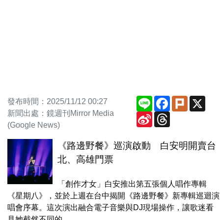
Line
Facebook
Plurk
X
發布時間：2025/11/12 00:27
新聞出處：鏡週刊Mirror Media
Sina
Threads
Weibo
(Google News)
《路邊野餐》巡演啟動 白安明開賣台
北、高雄門票
「創作才女」白安推出第五張個人唱作專輯
《星期八》，並於上週在台中揭開《路邊野餐》新專輯巡迴演
唱會序幕。這次演出融合電子音樂與DJ現場操作，讓歌迷看
見她截然不同的...