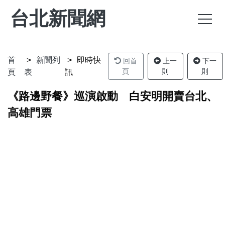
台北新聞網
首
新聞列
即時快
回首
上一
下一
頁
則
則
頁
表
訊
《路邊野餐》巡演啟動 白安明開賣台北、
高雄門票