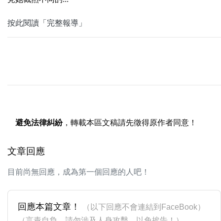
按此閱讀「完整報導」
避免法律糾紛
，轉載本區文稿請先徵得原作者同意！
文章回應
目前尚無回應，成為第一個回應的人吧！
回應本篇文章！
（以下回應不會連結到FaceBook）
（言責自負，請勿涉及人身攻擊，以免挨告！）