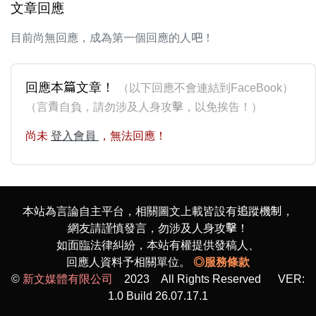
文章回應
目前尚無回應，成為第一個回應的人吧！
回應本篇文章！
（以下回應不會連結到FaceBook）
（言責自負，請勿涉及人身攻擊，以免挨告！）
尚未
登入會員
，無法回應！
本站為言論自主平台，相關圖文上載皆設有追蹤機制，
網友請謹慎發言，勿涉及人身攻擊！
如面臨法律糾紛，本站有權提供發稿人、
回應人資料予相關單位。
◎服務條款
©
新文媒體有限公司
2023 All Rights Reserved VER:
1.0 Build 26.07.17.1