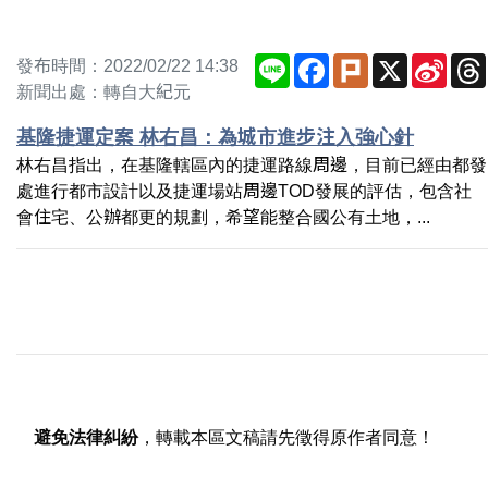
Line
Facebook
Plurk
X
Sina
發布時間：2022/02/22 14:38
Weib
新聞出處：轉自大紀元
基隆捷運定案 林右昌：為城市進步注入強心針
林右昌指出，在基隆轄區內的捷運路線周邊，目前已經由都發
處進行都市設計以及捷運場站周邊TOD發展的評估，包含社
會住宅、公辦都更的規劃，希望能整合國公有土地，...
避免法律糾紛
，轉載本區文稿請先徵得原作者同意！