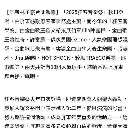
【記者林子霞台北報導】「2025狂客音樂祭」秋日登
場，由屏東縣政府客家事務處主辦，而今年的「狂客音
樂祭」由金曲歌王羅文裕策展領軍Ella陳嘉樺 、金曲歌
王蕭煌奇、許富凱、偶像男團Ozone、人氣樂團理想混
蛋、金曲歌后朱海君、客語金曲山狗大後生樂團、張涵
雅、Jhall樂團、HOT SHOCK、粹垢TRAEGO樂團、邱
淑蟬等，兩天共計有13組人氣歌手，將輪番站上屏東
舞台接力飆唱。
狂客音樂祭去年首次登場、即造成四萬人朝聖大轟動，
策展人羅文裕開心表示進入第二年，節目滿滿的彩蛋，
努力期許這個活動，成為屏東年度重要的活動之一，透
過音樂祭，展現客家多元樣貌與自信的態度，歡迎大家