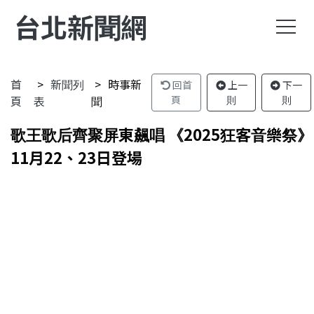
台北新聞網
首
新聞列
時事新
回首
上一
下一
頁
表
聞
頁
則
則
歌王歌后齊聚屏東飆唱 《2025狂客音樂祭》
11月22、23日登場