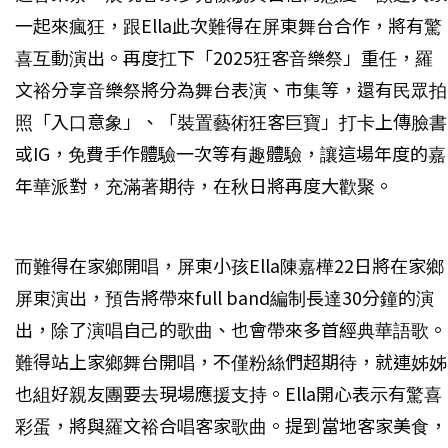
一起來瘋狂，跟Ella此次難得在屏東舞台合作，將有驚
喜互動演出。再度扛下「2025狂客音樂祭」重任，羅
文裕分享音樂祭將分為舞台表演、市集等，還有民眾拍
照「入口意象」、「裝置藝術狂客巨寶」打卡上傳臉書
或IG，免費手作體驗一次等有趣體驗，讓這場年度的嘉
年華派對，充滿著期待，在秋日將再度大歡聚。
而難得在家鄉開唱，屏東小孩Ella陳嘉樺22日將在家鄉
屏東演出，預告將帶來full band編制長達30分鐘的演
出，除了演唱自己的歌曲、也會帶來多首經典華語歌。
難得站上家鄉舞台開唱，不僅粉絲們超期待，就連姊姊
也組好親友團要去現場應援支持。Ella開心表示有驚喜
彩蛋，將與羅文裕合唱客家歌曲。提到當地客家美食，