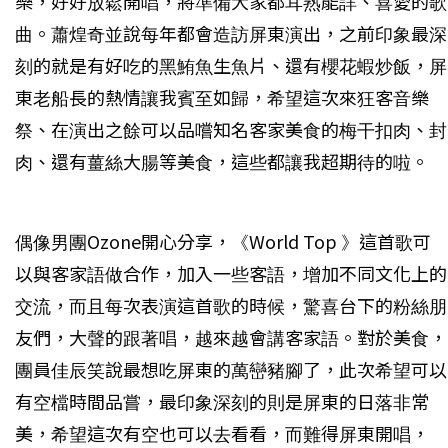
樂，好好放鬆開唱，將準備大家都耳熟能詳、喜愛的歌
曲。蕭煌奇並說每年都會造訪屏東演出，之前印象最深
刻的就是有好吃的黑鮪魚生魚片、還有櫻花蝦炒飯，屏
東老船長的熱情讓我賓至如歸，希望這次來狂客音樂
祭、在演出之餘可以品嚐知名客家美食的梅干扣肉、封
肉、還有薑絲大腸等美食，這些都讓我超期待的啦。
偶像男團Ozone開心分享，《World Top 》這首歌可
以與客家語做合作，加入一些客語，增加不同文化上的
交流，而且每次表演這首歌的時候，驚喜台下的粉絲朋
友們，大聲的跟著唱，越來越會講客家語。對於美食，
團員佳辰笑說最想吃屏東的萬巒豬腳了，此次希望可以
有空檔時間品嘗，最印象深刻的則是屏東的日落非常
美，希望這次有空也可以去看看，而難得屏東開唱，