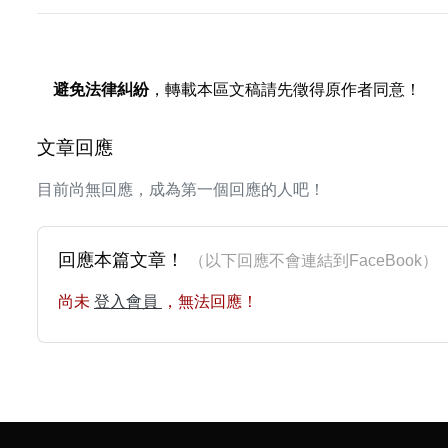
避免法律糾紛
，轉載本區文稿請先徵得原作者同意！
文章回應
目前尚無回應，成為第一個回應的人吧！
回應本篇文章！
（以下回應不會連結到FaceBoo
尚未
登入會員
，無法回應！