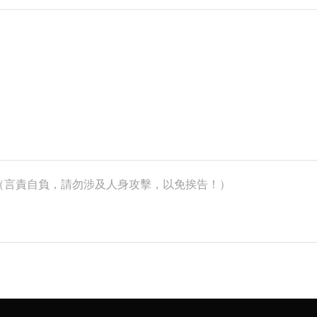
k）（言責自負，請勿涉及人身攻擊，以免挨告！）