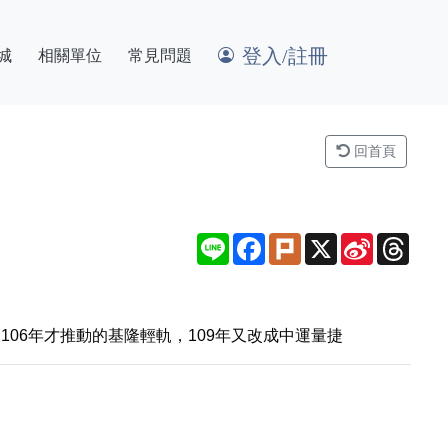
登入/註冊
城
相關單位
常見問題
回首頁
Line
Facebook
Plurk
X
Sina
Thre
Weibo
06年才推動的基隆輕軌，109年又改成中運量捷