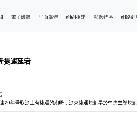
聞
電子媒體
平面媒體
網網相連
影像特區
網路商
基隆捷運延宕
宕
達20年爭取汐止有捷運的期盼，汐東捷運規劃早於中央主導規劃1