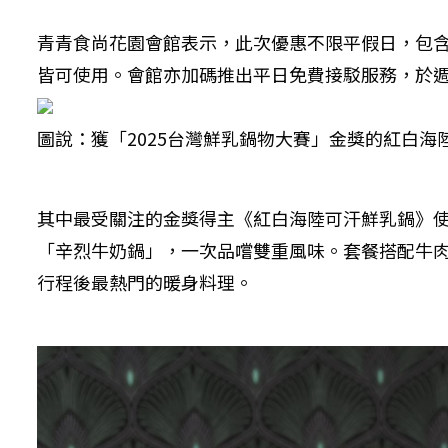
青青食尚花園會館表示，此次優惠不限平假日，包含
皆可使用。會館亦加碼推出平日免費接駁服務，於
圖說：獲「2025台灣鮮乳鍋物大賽」金獎的紅白海
其中最受關注的金獎得主《紅白海陸可汗鮮乳鍋》
「辛烈牛奶鍋」，一次品嚐雙重風味。套餐搭配牛肉、台
行程後最熱門的暖身料理。