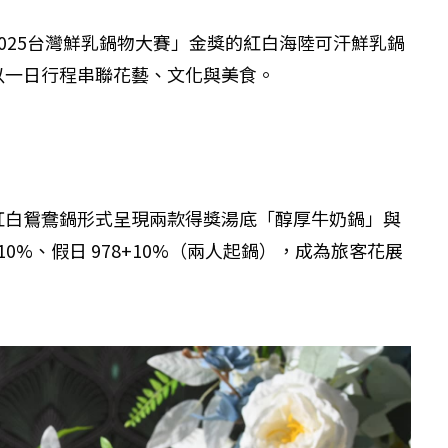
025台灣鮮乳鍋物大賽」金獎的紅白海陸可汗鮮乳鍋
以一日行程串聯花藝、文化與美食。
紅白鴛鴦鍋形式呈現兩款得獎湯底「醇厚牛奶鍋」與
%、假日 978+10%（兩人起鍋），成為旅客花展