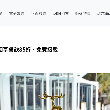
聞
電子媒體
平面媒體
網網相連
影像特區
網路商
園享餐飲85折、免費接駁