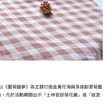
年以《藝菊圓夢》為主題打造金黃花海與多座創意菊藝
動，凡於活動期間出示「士林官邸菊花展」或「故宮