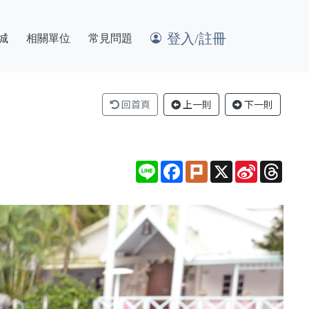
登入/註冊
城
相關單位
常見問題
回首頁
上一則
下一則
Line
Facebook
Plurk
X
Sina
Thre
Weibo