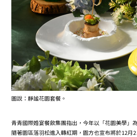
圖說：靜謐花園套餐。
青青國際婚宴餐飲集團指出，今年以「花園美學」
隨著園區落羽松進入轉紅期，園方也宣布將於12月