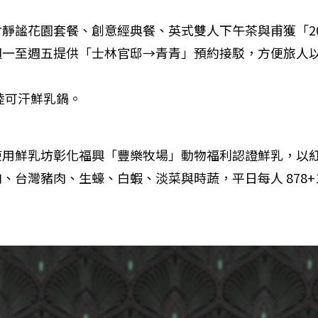
靜謐花園套餐、創意經典餐、英式雙人下午茶與甫獲「2
週一至週五提供「士林官邸→青青」預約接駁，方便旅人
陸可汗鮮乳鍋。
使用鮮乳坊彰化福興「豐樂牧場」動物福利認證鮮乳，以
灣豬肉、生蠔、白蝦、淡菜與時蔬，平日每人 878+10