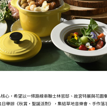
為核心，希望以一條路線串聯士林官邸、故宮特展與花園
21日舉辦《秋賞・聖誕派對》，集結草地音樂會、手作落