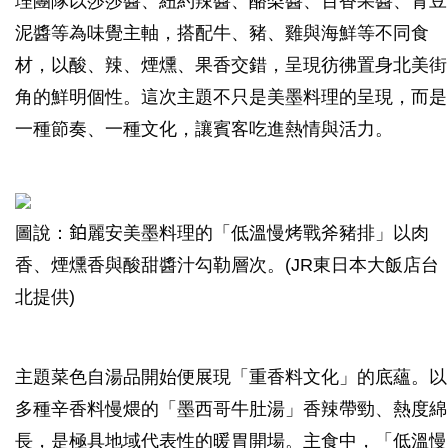
理團隊以莎莎醬、紐約辣醬、酪梨醬、百香果醬、青豆
泥醬等為味覺主軸，搭配牛、豬、雞與海鮮等不同食
材，以酸、辣、煙燻、果香交錯，呈現彷彿置身北美街
角的鮮明個性。這次主題不只是美墨料理的呈現，而是
一種節奏、一種文化，讓賓客吃進熱情與活力。
圖說：鉑麗安美墨料理的「低溫慢烤戰斧豬排」以肉
香、煙燻香與酸甜醬汁勾勒層次。(JR東日本大飯店台
北提供)
主題菜色自湯品開始便展現「重香料文化」的底蘊。以
多種辛香料慢煨的「墨西哥牛肚湯」香辣帶勁、熱度綿
長，是極具地域代表性的暖胃開場。主食中，「低溫慢