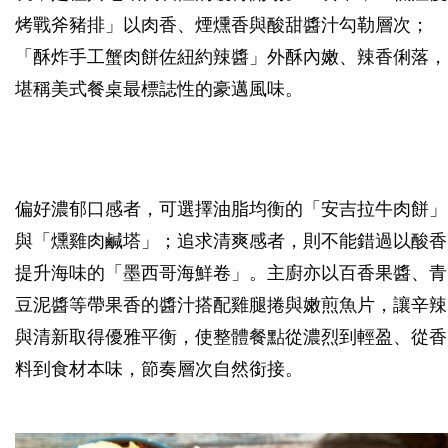
烤戰斧豬排」以肉香、煙燻香與酸甜醬汁勾勒層次；
「酥炸手工蟹肉餅佐紐約辣醬」外酥內嫩、辣香俐落，
堪稱美式餐桌最標誌性的豪邁風味。
偏好濃郁口感者，可選擇油脂均衡的「安吉拉牛肉餅」
與「燻雞肉鹹塔」；追求清爽感者，則不能錯過以酸香
提升海味的「墨西哥海鮮卷」。主廚亦以百香果醬、青
豆泥醬等帶果香的醬汁搭配雞腿捲與嫩煎魚片，讓辛辣
與清新取得優雅平衡，使整體餐點從濃烈到輕盈、從香
料到食材本味，節奏層次自然銜接。