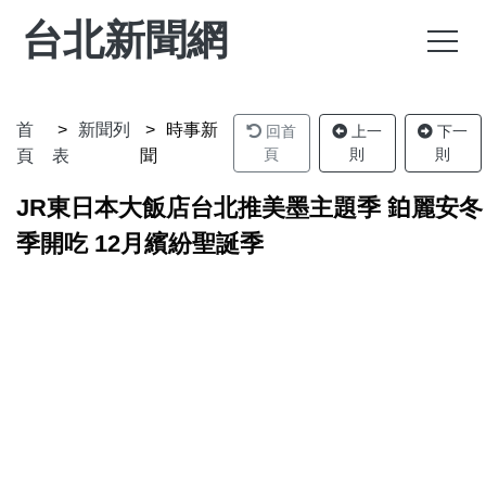
台北新聞網
首
新聞列
時事新
回首
上一
下一
頁
則
則
頁
表
聞
JR東日本大飯店台北推美墨主題季 鉑麗安冬
季開吃 12月繽紛聖誕季