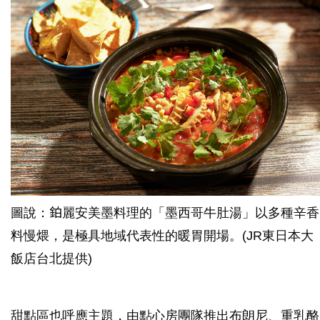
圖說：鉑麗安美墨料理的「墨西哥牛肚湯」以多種辛香
料慢煨，是極具地域代表性的暖胃開場。(JR東日本大
飯店台北提供)
甜點區也呼應主題，由點心房團隊推出布朗尼、重乳酪