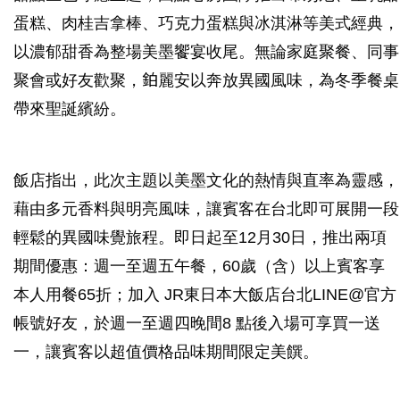
蛋糕、肉桂吉拿棒、巧克力蛋糕與冰淇淋等美式經典，
以濃郁甜香為整場美墨饗宴收尾。無論家庭聚餐、同事
聚會或好友歡聚，鉑麗安以奔放異國風味，為冬季餐桌
帶來聖誕繽紛。
飯店指出，此次主題以美墨文化的熱情與直率為靈感，
藉由多元香料與明亮風味，讓賓客在台北即可展開一段
輕鬆的異國味覺旅程。即日起至12月30日，推出兩項
期間優惠：週一至週五午餐，60歲（含）以上賓客享
本人用餐65折；加入 JR東日本大飯店台北LINE@官方
帳號好友，於週一至週四晚間8 點後入場可享買一送
一，讓賓客以超值價格品味期間限定美饌。