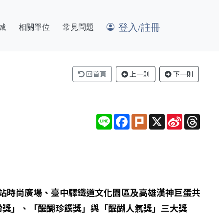
登入/註冊
城
相關單位
常見問題
回首頁
上一則
下一則
Line
Facebook
Plurk
X
Sina
Thre
Weibo
e 京站時尚廣場、臺中驛鐵道文化園區及高雄漢神巨蛋共
讚獎」、「醍醐珍饌獎」與「醍醐人氣獎」三大獎