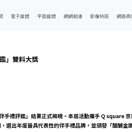
聞
電子媒體
平面媒體
網網相連
影像特區
網路商
評鑑」雙料大獎
伴手禮評鑑」結果正式揭曉。本屆活動攜手 Q squar
制，選出年度最具代表性的伴手禮品牌，並頒發「醍醐金