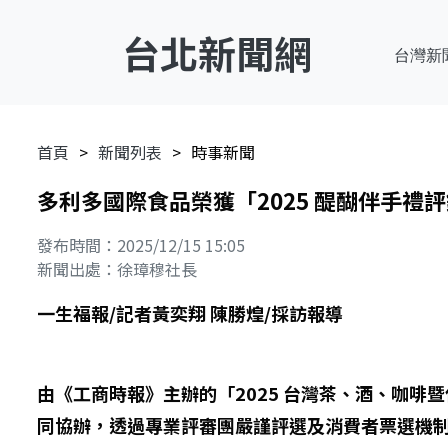
台北新聞網
台灣新
首頁
新聞列表
時事新聞
多利多國際食品榮獲「2025 醍醐伴手禮
發布時間：2025/12/15 15:05
新聞出處：徐璋穆社長
一生福報/記者黃奕翔 陳勝煌/採訪報導
由《工商時報》主辦的「2025 台灣茶、酒、咖啡暨
同協辦，透過專業評審團嚴謹評選及消費者票選機