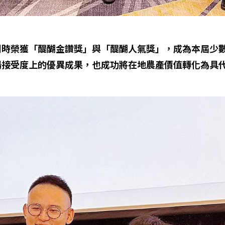
同時榮獲「醍醐金讚獎」與「醍醐人氣獎」，成為本屆少
場接受度上的優異成果，也成功將在地農產價值轉化為具