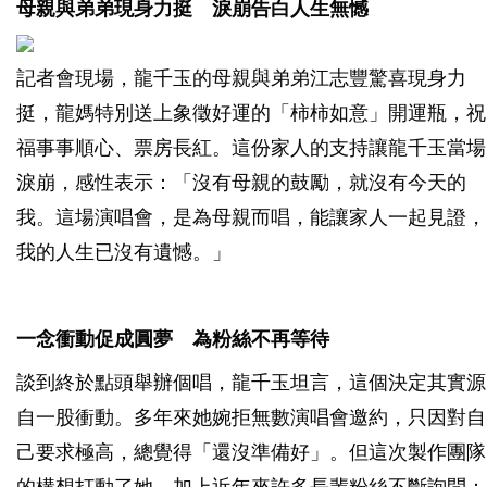
母親與弟弟現身力挺 淚崩告白人生無憾
記者會現場，龍千玉的母親與弟弟江志豐驚喜現身力
挺，龍媽特別送上象徵好運的「柿柿如意」開運瓶，祝
福事事順心、票房長紅。這份家人的支持讓龍千玉當場
淚崩，感性表示：「沒有母親的鼓勵，就沒有今天的
我。這場演唱會，是為母親而唱，能讓家人一起見證，
我的人生已沒有遺憾。」
一念衝動促成圓夢 為粉絲不再等待
談到終於點頭舉辦個唱，龍千玉坦言，這個決定其實源
自一股衝動。多年來她婉拒無數演唱會邀約，只因對自
己要求極高，總覺得「還沒準備好」。但這次製作團隊