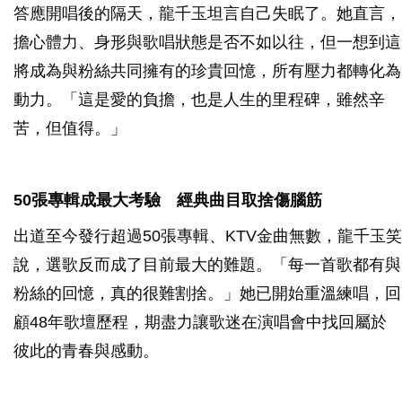
答應開唱後的隔天，龍千玉坦言自己失眠了。她直言，
擔心體力、身形與歌唱狀態是否不如以往，但一想到這
將成為與粉絲共同擁有的珍貴回憶，所有壓力都轉化為
動力。「這是愛的負擔，也是人生的里程碑，雖然辛
苦，但值得。」
50張專輯成最大考驗 經典曲目取捨傷腦筋
出道至今發行超過50張專輯、KTV金曲無數，龍千玉笑
說，選歌反而成了目前最大的難題。「每一首歌都有與
粉絲的回憶，真的很難割捨。」她已開始重溫練唱，回
顧48年歌壇歷程，期盡力讓歌迷在演唱會中找回屬於
彼此的青春與感動。