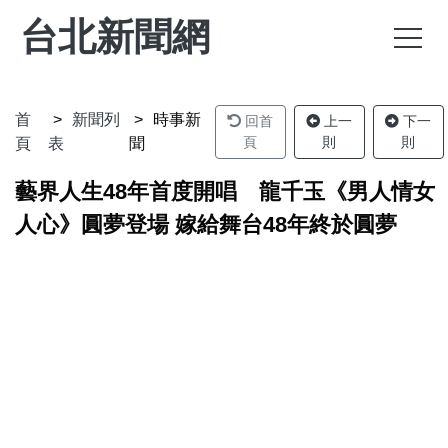
台北新聞網
首
新聞列
時事新
回首
上一
下一
頁
則
則
頁
表
聞
藝界人生48年首度開唱 龍千玉《男人情女
人心》圓夢登場 嫁給舞台48年終於圓夢