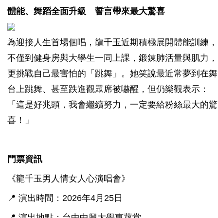
體能、舞蹈全面升級 誓言帶來最大驚喜
為迎接人生首場個唱，龍千玉近期積極展開體能訓練，
不僅到健身房與大學生一同上課，鍛鍊肺活量與肌力，
更挑戰自己最害怕的「跳舞」。她笑說最近常夢到在舞
台上跳舞、甚至跌進觀眾席被嚇醒，但仍樂觀表示：
「這是好兆頭，我會繼續努力，一定要給粉絲最大的驚
喜！」
門票資訊
《龍千玉男人情女人心演唱會》
📍 演出時間：2026年4月25日
📍 演出地點：台中中興大學惠蓀堂