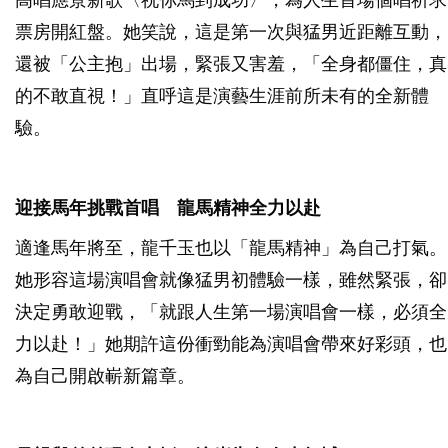
高唱應景新歌〈祝你馬到成功〉，為人生首場個唱祈求
票房開紅盤。她笑說，這是第一次與猛男近距離互動，
還被「公主抱」出場，緊張又害羞，「全身都僵住，真
的不敢直視！」直呼這是演藝生涯前所未有的全新體
驗。
迎接馬年挑戰首唱 龍馬精神全力以赴
適逢馬年將至，龍千玉也以「龍馬精神」為自己打氣。
她形容這場演唱會就像猛男初體驗一樣，雖然緊張，卻
決定勇敢迎戰，「就跟人生第一場演唱會一樣，必須全
力以赴！」她期許這份衝勁能為演唱會帶來好彩頭，也
為自己開啟嶄新篇章。