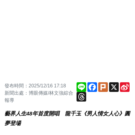
Line
Facebook
Plurk
X
Si
發布時間：2025/12/16 17:18
We
新聞出處：博眼傳媒/林文強綜合
Threads
報導
藝界人生48年首度開唱 龍千玉《男人情女人心》圓
夢登場