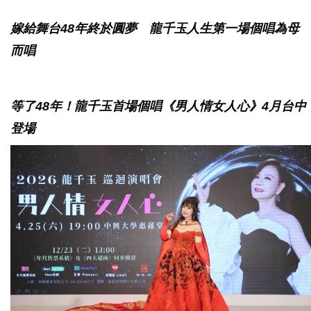
嫁給舞台48年終於圓夢 龍千玉人生第一場個唱為母
而唱
等了48年！龍千玉首場個唱《男人情女人心》4月台中
登場