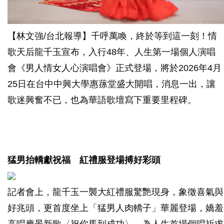
【林文強/台北報導】千呼萬喚，終於等到這一刻！情
歌天后龍千玉宣布，入行48年、人生第一場個人演唱
會《男人情女人心演唱會》正式登場，將於2026年4月
25日在台中中興大學惠蓀堂盛大開唱，消息一出，讓
歌迷興奮不已，也為華語歌壇寫下重要里程碑。
猛男抬轎獻祝福 紅禮服登場搏好彩頭
記者會上，龍千玉一襲大紅禮服驚艷現身，象徵喜氣與
好兆頭，更首度坐上「猛男人肉轎子」華麗登場，嬌羞