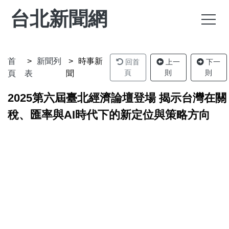
台北新聞網
首
新聞列
時事新
回首
上一
下一
頁
則
則
頁
表
聞
2025第六屆臺北經濟論壇登場 揭示台灣在關
稅、匯率與AI時代下的新定位與策略方向