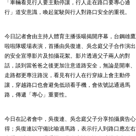
「車輛看見行人要主動停讓，行人走在路口要專心通
行」道安意識，喚起駕駛與行人對路口安全的重視。
今日記者會由主持人體育主播張暘揭開序幕，台鋼雄鷹
啦啦隊暖場表演，首播由吳復連、吳念庭父子合作演出
的安全宣導影片及拍攝花絮。影片透過父子兩人的對
話，談到當爸爸之後更加注意道路安全，無論是開車、
走路都更專注路況，看見有行人在行穿線上會主動停
讓，穿越路口也會避免低頭看手機，會依號誌通過馬
路，傳遞「專心」重要性。
今日在記者會中，吳復連、吳念庭父子分享拍攝廣告心
得；吳復連以守備比喻過馬路，表示行人到路口應左右