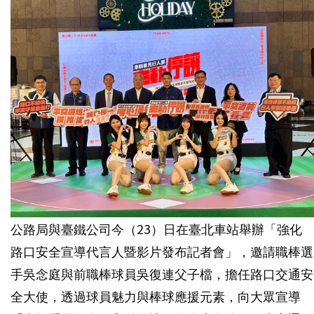
公路局與臺鐵公司今（23）日在臺北車站舉辦「強化
路口安全宣導代言人暨影片發布記者會」，邀請職棒選
手吳念庭與前職棒球員吳復連父子檔，擔任路口交通安
全大使，透過球員魅力與棒球應援元素，向大眾宣導