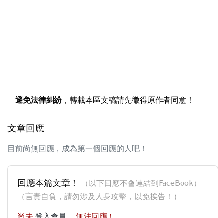
避免法律糾紛
，轉載本區文稿請先徵得原作者同意！
文章回應
目前尚無回應，成為第一個回應的人吧！
回應本篇文章！
（以下回應不會連結到FaceBook）
（言責自負，請勿涉及人身攻擊，以免挨告！）
尚未
登入會員
，無法回應！