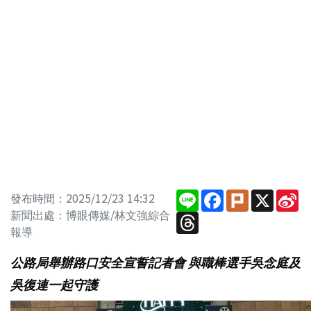
Line
Facebook
Plurk
X
Si
發布時間：2025/12/23 14:32
W
新聞出處：博眼傳媒/林文強綜合
Threads
報導
公路局舉辦路口安全宣誓記者會 與職棒選手吳念庭及
吳復連一起守護