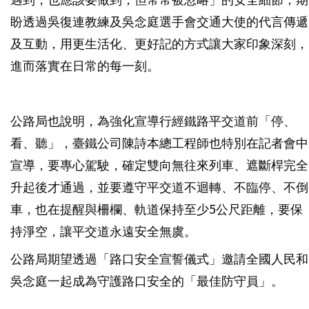
盼透過吳復連教練及吳念庭選手會交通大使的代言傳遞
及互動，用更生活化、更好記的方式讓大家印象深刻，
進而落實在日常的每一刻。
公路局也說明，為強化宣導行經鐵路平交道前「停、
看、聽」，臺鐵公司陳詩本總工程師也特別在記者會中
宣導，要專心駕駛，確定雙向無往來列車、遮斷桿完全
升起後才通過，並要遵守平交道不迴轉、不臨停、不倒
車，也在提醒與柵欄、軌道保持至少5公尺距離，要保
持淨空，讓平交道永遠安全無虞。
公路局期望透過「路口安全宣誓儀式」邀請全國人民和
吳念庭一起成為守護路口安全的「最佳防守員」。