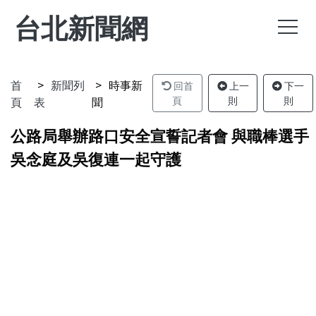
台北新聞網
首
新聞列
時事新
回首
上一
下一
頁
表
聞
頁
則
則
公路局舉辦路口安全宣誓記者會 與職棒選手
吳念庭及吳復連一起守護