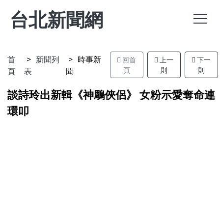
台北新聞網
首
新聞列
時事新
回首
上一
下一
頁
表
聞
頁
則
則
談詩玲出新輯《神鵰俠侶》 女粉示愛奪命連
環叩