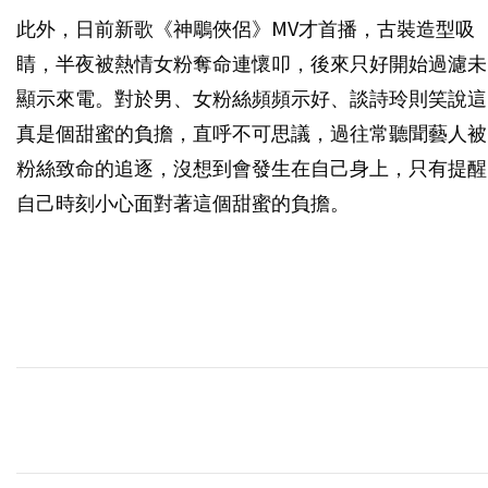
此外，日前新歌《神鵰俠侶》MV才首播，古裝造型吸
睛，半夜被熱情女粉奪命連懷叩，後來只好開始過濾未
顯示來電。對於男、女粉絲頻頻示好、談詩玲則笑說這
真是個甜蜜的負擔，直呼不可思議，過往常聽聞藝人被
粉絲致命的追逐，沒想到會發生在自己身上，只有提醒
自己時刻小心面對著這個甜蜜的負擔。