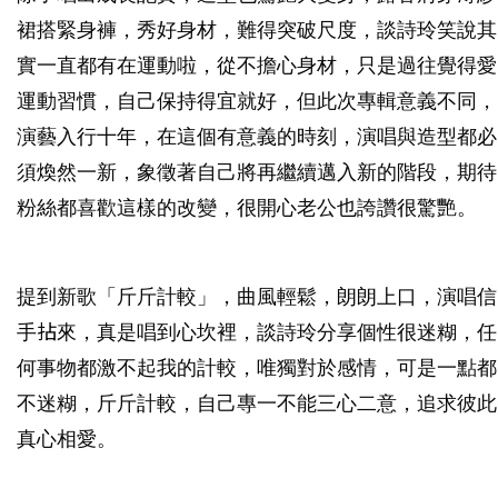
裙搭緊身褲，秀好身材，難得突破尺度，談詩玲笑說其
實一直都有在運動啦，從不擔心身材，只是過往覺得愛
運動習慣，自己保持得宜就好，但此次專輯意義不同，
演藝入行十年，在這個有意義的時刻，演唱與造型都必
須煥然一新，象徵著自己將再繼續邁入新的階段，期待
粉絲都喜歡這樣的改變，很開心老公也誇讚很驚艷。
提到新歌「斤斤計較」，曲風輕鬆，朗朗上口，演唱信
手拈來，真是唱到心坎裡，談詩玲分享個性很迷糊，任
何事物都激不起我的計較，唯獨對於感情，可是一點都
不迷糊，斤斤計較，自己專一不能三心二意，追求彼此
真心相愛。