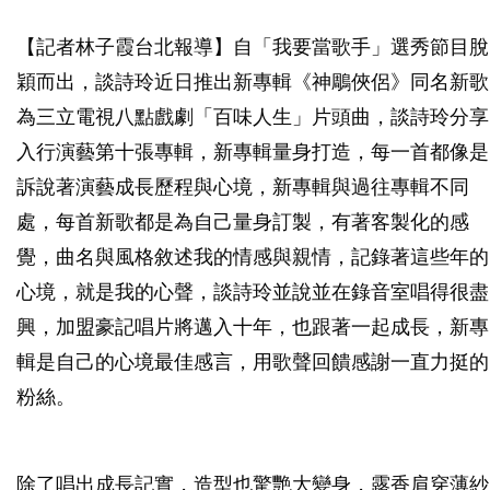
【記者林子霞台北報導】自「我要當歌手」選秀節目脫
穎而出，談詩玲近日推出新專輯《神鵰俠侶》同名新歌
為三立電視八點戲劇「百味人生」片頭曲，談詩玲分享
入行演藝第十張專輯，新專輯量身打造，每一首都像是
訴說著演藝成長歷程與心境，新專輯與過往專輯不同
處，每首新歌都是為自己量身訂製，有著客製化的感
覺，曲名與風格敘述我的情感與親情，記錄著這些年的
心境，就是我的心聲，談詩玲並說並在錄音室唱得很盡
興，加盟豪記唱片將邁入十年，也跟著一起成長，新專
輯是自己的心境最佳感言，用歌聲回饋感謝一直力挺的
粉絲。
除了唱出成長記實，造型也驚艷大變身，露香肩穿薄紗