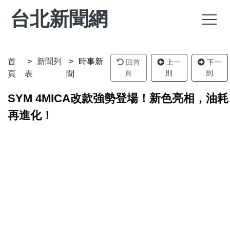
台北新聞網
首
新聞列
時事新
回首
上一
下一
頁
則
則
頁
表
聞
SYM 4MICA改款強勢登場！新色亮相，油耗
再進化！