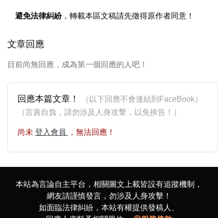
避免法律糾紛
，轉載本區文稿請先徵得原作者同意！
文章回應
目前尚無回應，成為第一個回應的人吧！
回應本篇文章！
（以下回應不會連結到FaceBook）
（言責自負，請勿涉及人身攻擊，以免挨告！）
尚未
登入會員
，無法回應！
本站為言論自主平台，相關圖文上載皆設有追蹤機制，
網友請謹慎發言，勿涉及人身攻擊！
如面臨法律糾紛，本站有權提供發稿人、