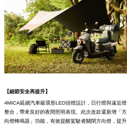
【細節安全再提升】
4MICA延續汽車級環形LED頭燈設計，日行燈與遠近燈
整合，帶來良好的夜間照明表現。此次改款還新增「方
向燈蜂鳴器」功能，有效提醒駕駛者關閉方向燈，提升