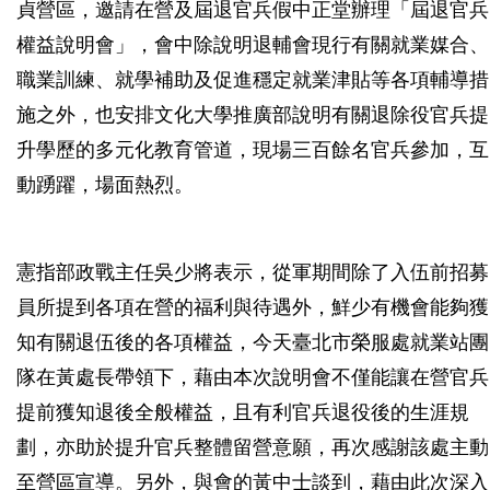
貞營區，邀請在營及屆退官兵假中正堂辦理「屆退官兵
權益說明會」，會中除說明退輔會現行有關就業媒合、
職業訓練、就學補助及促進穩定就業津貼等各項輔導措
施之外，也安排文化大學推廣部說明有關退除役官兵提
升學歷的多元化教育管道，現場三百餘名官兵參加，互
動踴躍，場面熱烈。
憲指部政戰主任吳少將表示，從軍期間除了入伍前招募
員所提到各項在營的福利與待遇外，鮮少有機會能夠獲
知有關退伍後的各項權益，今天臺北市榮服處就業站團
隊在黃處長帶領下，藉由本次說明會不僅能讓在營官兵
提前獲知退後全般權益，且有利官兵退役後的生涯規
劃，亦助於提升官兵整體留營意願，再次感謝該處主動
至營區宣導。另外，與會的黃中士談到，藉由此次深入