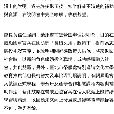
淺出的說明，過去許多退伍後一知半解或不清楚的補助
與資源，在說明會中完全瞭解，收穫甚豐。
處長黃信仁強調，榮服處前進營區辦理說明會，目的在
鼓勵國軍官兵在國防部「長留久用」政策下，提前為志
願役袍澤宣導，並說明相關輔導政策與措施，將來返回
社會時，以新的角色繼續投入職場，成功轉職融入社
會，共創雙贏，另外，臺北市榮服處特別邀請文化大學
教育推廣部組長柯智文及李怡璟到場說明，有關屆退官
兵就讀正式學程、學分班及產學合作相關課程內容與補
助作法，藉此鼓勵在營或屆退官兵在個人職涯上能持續
學習與精進，以因應未來向上發展或退後轉職時能從容
不迫，游刃有餘。