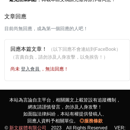
文章回應
目前尚無回應，成為第一個回應的人吧！
回應本篇文章！
（以下回應不會連結到FaceBook）
（言責自負，請勿涉及人身攻擊，以免挨告！）
尚未
登入會員
，無法回應！
本站為言論自主平台，相關圖文上載皆設有追蹤機制，
網友請謹慎發言，勿涉及人身攻擊！
如面臨法律糾紛，本站有權提供發稿人、
回應人資料予相關單位。
◎服務條款
©
新文媒體有限公司
2023 All Rights Reserved VER: