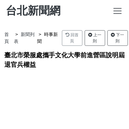
台北新聞網
首
新聞列
時事新
回首
上一
下一
頁
則
則
頁
表
聞
臺北市榮服處攜手文化大學前進營區說明屆
退官兵權益