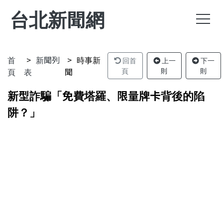
台北新聞網
首
新聞列
時事新
回首
上一
下一
頁
表
聞
頁
則
則
新型詐騙「免費塔羅、限量牌卡背後的陷
阱？」