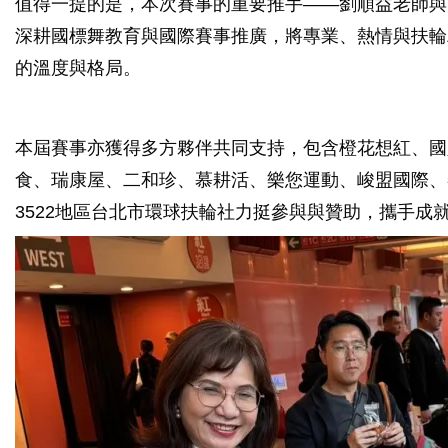
值得一提的是，本次賽事的重要推手——劉順益老師與
深耕國標舞教育與國際賽事推廣，將專業、熱情與扶輪
的溫度與格局。
本屆賽事亦獲得多方夥伴共同支持，包含橙花想紅、國
食、瑞康屋、二和珍、慕耕活、樂您運動、峻盟國際、
3522地區台北市環球扶輪社力挺參與與贊助，攜手成