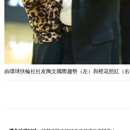
由環球扶輪社社友陶文國際趨勢（左）與橙花想紅（右