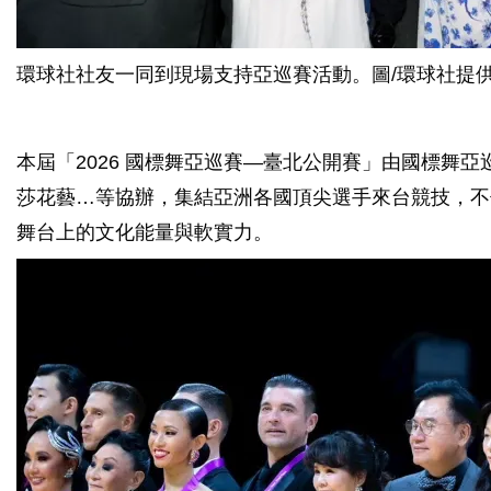
環球社社友一同到現場支持亞巡賽活動。圖/環球社提
本屆「2026 國標舞亞巡賽—臺北公開賽」由國標舞
莎花藝…等協辦，集結亞洲各國頂尖選手來台競技，不
舞台上的文化能量與軟實力。