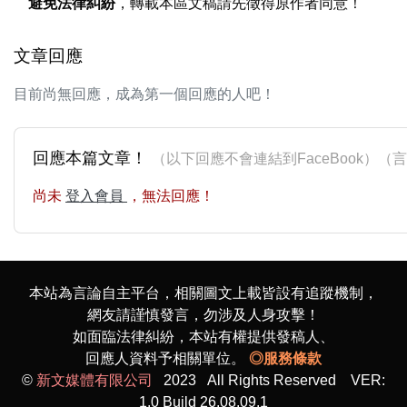
避免法律糾紛
，轉載本區文稿請先徵得原作者同意！
文章回應
目前尚無回應，成為第一個回應的人吧！
回應本篇文章！
（以下回應不會連結到FaceBook）
尚未
登入會員
，無法回應！
本站為言論自主平台，相關圖文上載皆設有追蹤機制，
網友請謹慎發言，勿涉及人身攻擊！
如面臨法律糾紛，本站有權提供發稿人、
回應人資料予相關單位。
◎服務條款
©
新文媒體有限公司
2023 All Rights Reserved VER:
1.0 Build 26.08.09.1