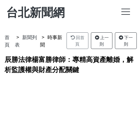
台北新聞網
首
新聞列
時事新
回首
上一
下一
頁
表
聞
頁
則
則
辰勝法律楊富勝律師：專精高資產離婚，解
析監護權與財產分配關鍵