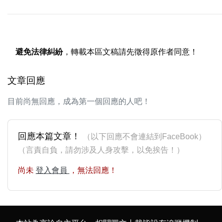
避免法律糾紛
，轉載本區文稿請先徵得原作者同意！
文章回應
目前尚無回應，成為第一個回應的人吧！
回應本篇文章！
（以下回應不會連結到FaceBook）
（言責自負，請勿涉及人身攻擊，以免挨告！）
尚未
登入會員
，無法回應！