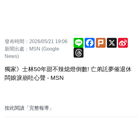
Line
Facebook
Plurk
X
Sina
發布時間：2026/05/21 19:06
Wei
新聞出處：MSN (Google
Threads
News)
獨家》士林50年甜不辣熄燈倒數! 亡弟託夢催退休
闆娘淚崩吐心聲 - MSN
按此閱讀「完整報導」