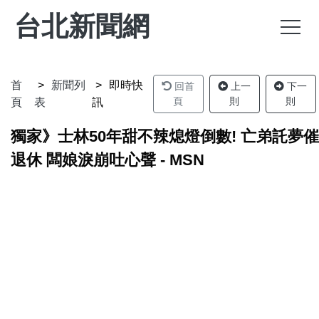
台北新聞網
首
新聞列
即時快
回首
上一
下一
頁
則
則
頁
表
訊
獨家》士林50年甜不辣熄燈倒數! 亡弟託夢催
退休 闆娘淚崩吐心聲 - MSN