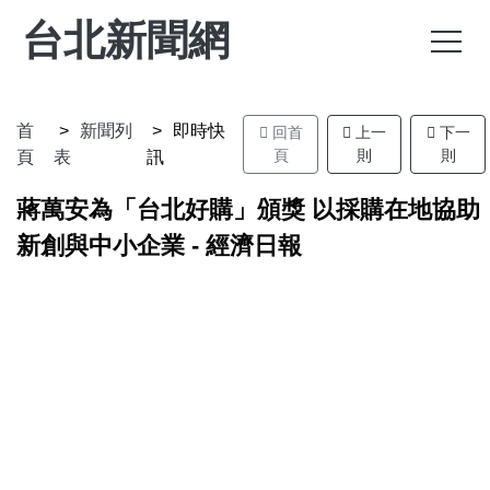
台北新聞網
首
新聞列
即時快
回首
上一
下一
頁
則
則
頁
表
訊
蔣萬安為「台北好購」頒獎 以採購在地協助
新創與中小企業 - 經濟日報