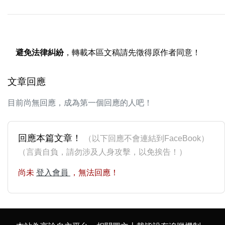
避免法律糾紛
，轉載本區文稿請先徵得原作者同意！
文章回應
目前尚無回應，成為第一個回應的人吧！
回應本篇文章！
（以下回應不會連結到FaceBook）
（言責自負，請勿涉及人身攻擊，以免挨告！）
尚未
登入會員
，無法回應！