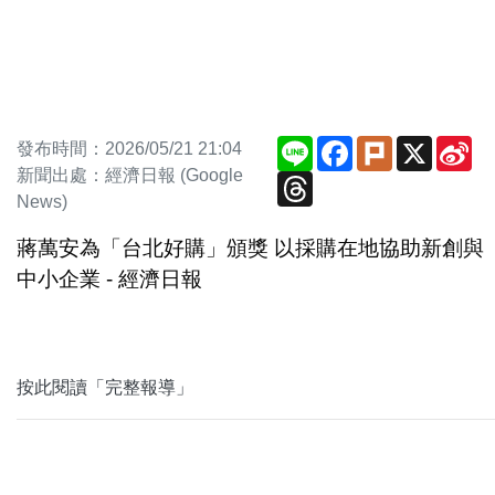
Line
Facebook
Plurk
X
Si
發布時間：2026/05/21 21:04
We
新聞出處：經濟日報 (Google
Threads
News)
蔣萬安為「台北好購」頒獎 以採購在地協助新創與
中小企業 - 經濟日報
按此閱讀「完整報導」