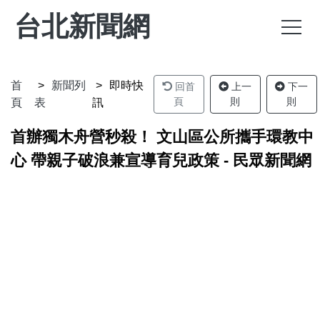
台北新聞網
首
新聞列
即時快
回首
上一
下一
頁
則
則
頁
表
訊
首辦獨木舟營秒殺！ 文山區公所攜手環教中
心 帶親子破浪兼宣導育兒政策 - 民眾新聞網