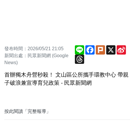
Line
Facebook
Plurk
X
S
發布時間：2026/05/21 21:05
W
新聞出處：民眾新聞網 (Google
Threads
News)
首辦獨木舟營秒殺！ 文山區公所攜手環教中心 帶親
子破浪兼宣導育兒政策 - 民眾新聞網
按此閱讀「完整報導」