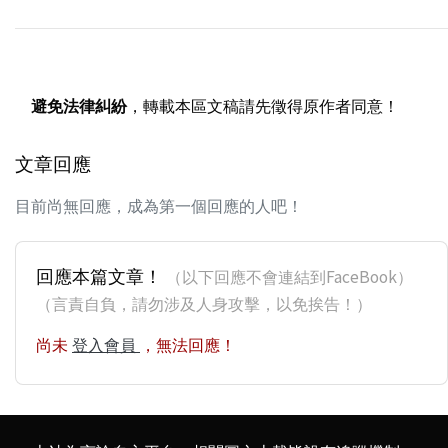
避免法律糾紛
，轉載本區文稿請先徵得原作者同意！
文章回應
目前尚無回應，成為第一個回應的人吧！
回應本篇文章！
（以下回應不會連結到FaceBook）
（言責自負，請勿涉及人身攻擊，以免挨告！）
尚未
登入會員
，無法回應！