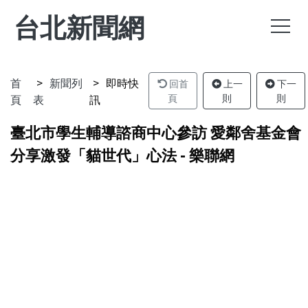
台北新聞網
首
新聞列
即時快
回首
上一
下一
頁
表
訊
頁
則
則
臺北市學生輔導諮商中心參訪 愛鄰舍基金會
分享激發「貓世代」心法 - 樂聯網