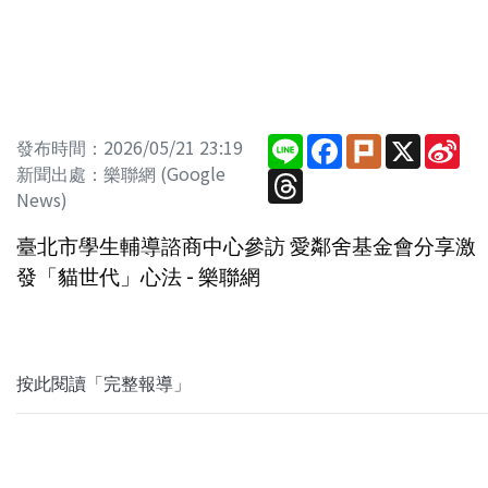
Line
Facebook
Plurk
X
Sin
發布時間：2026/05/21 23:19
We
新聞出處：樂聯網 (Google
Threads
News)
臺北市學生輔導諮商中心參訪 愛鄰舍基金會分享激
發「貓世代」心法 - 樂聯網
按此閱讀「完整報導」