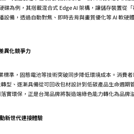
fe 可攜式硬碟為例，其搭載混合式 Edge AI 架構，讓儲存
直播設備，透過自動對焦、即時去背與畫質優化等 AI 軟硬體整
牌差異化競爭力
為行業標準，固態電池等技術突破同步降低環境成本。消費
性轉型、逐漸具備從可回收包材設計到低碳產品生命週期
刷落實環保，正是台灣品牌將製造端綠色能力轉化為品牌
推動新世代連接體驗