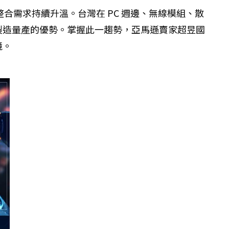
多裝置整合需求持續升溫。台灣在 PC 週邊、無線模組、散
製造量產的優勢。掌握此一趨勢，亞馬遜賣家超昱國
境
。