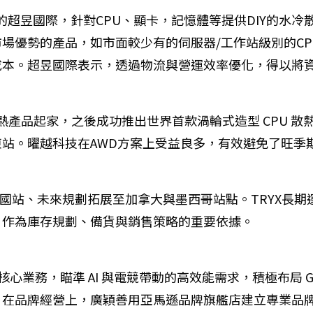
25 年的超昱國際，針對CPU、顯卡，記憶體等提供DIY
優勢的產品，如市面較少有的伺服器/工作站級別的CPU
成本。超昱國際表示，透過物流與營運效率優化，得以將
散熱產品起家，之後成功推出世界首款渦輪式造型 CPU 
站。曜越科技在AWD方案上受益良多，有效避免了旺季
要聚焦在美國站、未來規劃拓展至加拿大與墨西哥站點。TRY
，作為庫存規劃、備貨與銷售策略的重要依據。
心業務，瞄準 AI 與電競帶動的高效能需求，積極布局 Gen
牌經營上，廣穎善用亞馬遜品牌旗艦店建立專業品牌形象，並透過