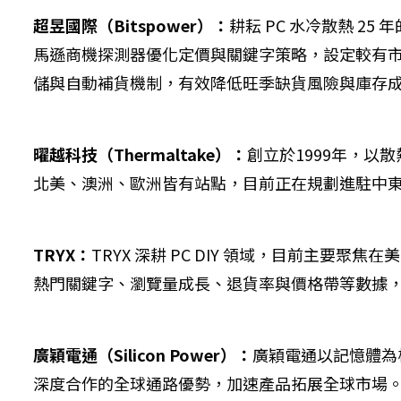
超昱國際（Bitspower）：
耕耘 PC 水冷散熱 
馬遜商機探測器優化定價與關鍵字策略，設定較有市場
儲與自動補貨機制，有效降低旺季缺貨風險與庫存
曜越科技（Thermaltake）：
創立於1999年，以
北美、澳洲、歐洲皆有站點，目前正在規劃進駐中東
TRYX：
TRYX 深耕 PC DIY 領域，目前主
熱門關鍵字、瀏覽量成長、退貨率與價格帶等數據
廣穎電通（Silicon Power）：
廣穎電通以記憶體為核
深度合作的全球通路優勢，加速產品拓展全球市場。在品