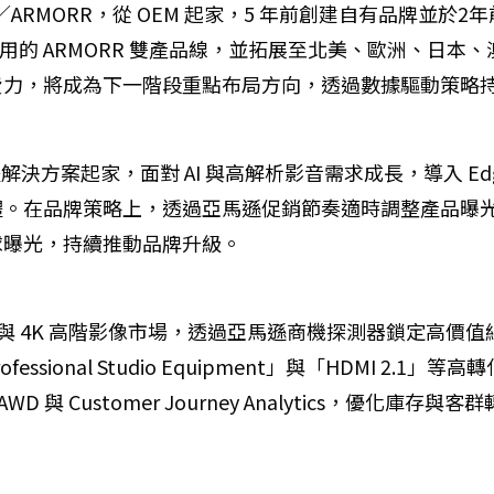
XM／ARMORR，從 OEM 起家，5 年前創建自有品牌
用的 ARMORR 雙產品線，並拓展至北美、歐洲、日本、澳洲
費力，將成為下一階段重點布局方向，透過數據驅動策略
決方案起家，面對 AI 與高解析影音需求成長，導入 Ed
體。在品牌策略上，透過亞馬遜促銷節奏適時調整產品曝
球曝光，持續推動品牌升級。
.1 與 4K 高階影像市場，透過亞馬遜商機探測器鎖定高價
essional Studio Equipment」與「HDMI 
 與 Customer Journey Analytics，優化庫