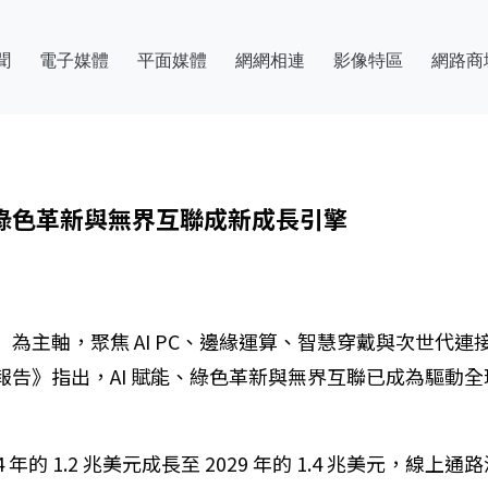
聞
電子媒體
平面媒體
網網相連
影像特區
網路商
、綠色革新與無界互聯成新成長引擎
gether」為主軸，聚焦 AI PC、邊緣運算、智慧穿戴與次
勢報告》指出，AI 賦能、綠色革新與無界互聯已成為驅動
4 年的 1.2 兆美元成長至 2029 年的 1.4 兆美元，線