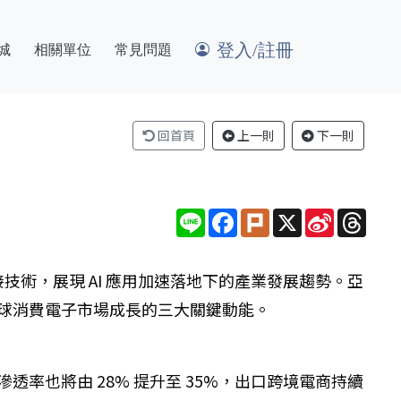
登入/註冊
城
相關單位
常見問題
回首頁
上一則
下一則
Line
Facebook
Plurk
X
Sina
Thre
Weibo
世代連接技術，展現 AI 應用加速落地下的產業發展趨勢。亞
全球消費電子市場成長的三大關鍵動能。
上通路滲透率也將由 28% 提升至 35%，出口跨境電商持續