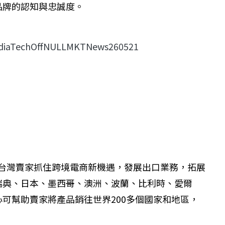
品牌的認知與忠誠度。
MediaTechOffNULLMKTNews260521
台
灣賣家抓住跨境電商新機遇，發展出口業務，拓展
瑞典、日本、墨西哥、澳洲、波蘭、比利時、愛爾
心可幫助賣家將產品銷往世界200多個國家和地區，