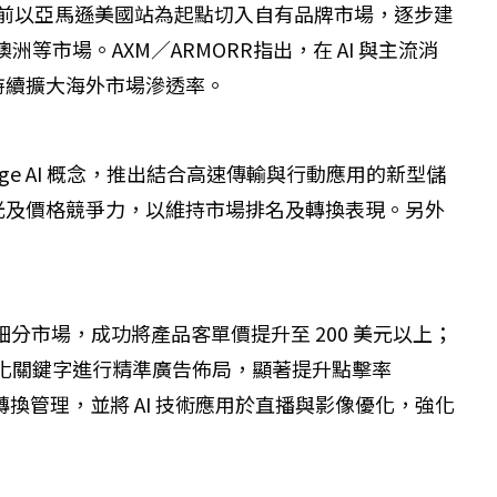
並於2年前以亞馬遜美國站為起點切入自有品牌市場，逐步建
等市場。AXM／ARMORR指出，在 AI 與主流消
持續擴大海外市場滲透率。
ge AI 概念，推出結合高速傳輸與行動應用的新型儲
光及價格競爭力，以維持市場排名及轉換表現。另外
值細分市場，成功將產品客單價提升至 200 美元以上；
2.1」等高轉化關鍵字進行精準廣告佈局，顯著提升點擊率
存與客群轉換管理，並將 AI 技術應用於直播與影像優化，強化