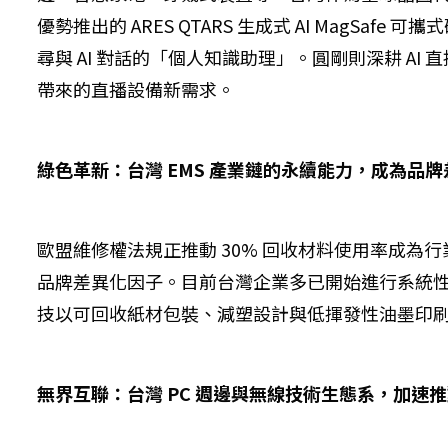
優勢推出的 ARES QTARS 生成式 AI MagSa
尋與 AI 對話的「個人知識助理」。圓剛則深耕 AI 
帶來的直播設備新需求。
綠色革新：台灣 EMS 產業鏈的永續能力，成為品
歐盟維修權法規正推動 30% 回收材料使用率成
品牌差異化因子。目前台灣企業多已開始進行系統
技以可回收紙材包裝、減塑設計與低揮發性油墨印
無界互聯：台灣 PC 週邊與無線技術生態系，加速