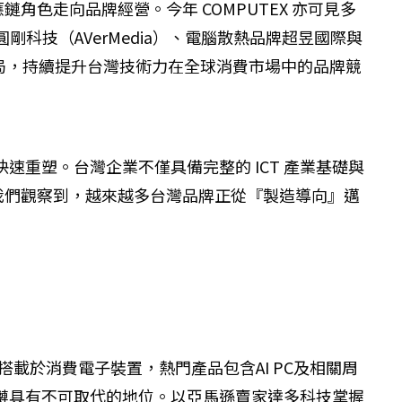
色走向品牌經營。今年 COMPUTEX 亦可見多
剛科技（AVerMedia）、電腦散熱品牌超昱國際與
外布局，持續提升台灣技術力在全球消費市場中的品牌競
速重塑。台灣企業不僅具備完整的 ICT 產業基礎與
我們觀察到，越來越多台灣品牌正從『製造導向』邁
晶片正大規模搭載於消費電子裝置，熱門產品包含AI PC及相關周
應鏈具有不可取代的地位。以亞馬遜賣家達多科技掌握