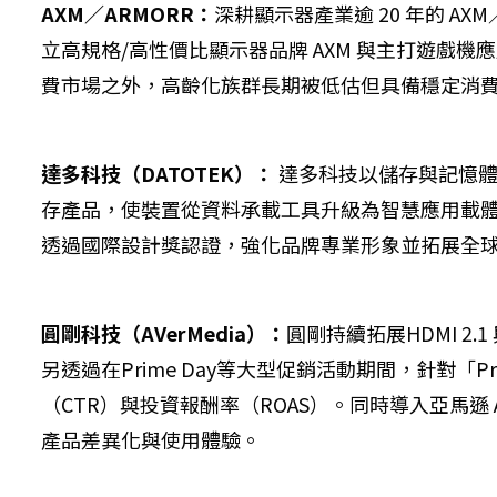
AXM／ARMORR：
深耕顯示器產業逾 20 年的 A
立高規格/高性價比顯示器品牌 AXM 與主打遊戲機應
費市場之外，高齡化族群長期被低估但具備穩定消
達多科技（DATOTEK）：
達多科技以儲存與記憶體解
存產品，使裝置從資料承載工具升級為智慧應用載
透過國際設計獎認證，強化品牌專業形象並拓展全
圓剛科技（AVerMedia）：
圓剛持續拓展HDMI 2
另透過在Prime Day等大型促銷活動期間，針對「Prof
（CTR）與投資報酬率（ROAS）。同時導入亞馬遜 AWD
產品差異化與使用體驗。