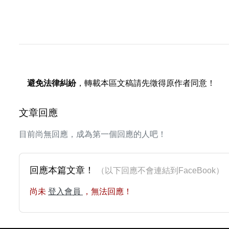
避免法律糾紛
，轉載本區文稿請先徵得原作者同意！
文章回應
目前尚無回應，成為第一個回應的人吧！
回應本篇文章！
（以下回應不會連結到FaceBoo
尚未
登入會員
，無法回應！