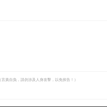
k）（言責自負，請勿涉及人身攻擊，以免挨告！）