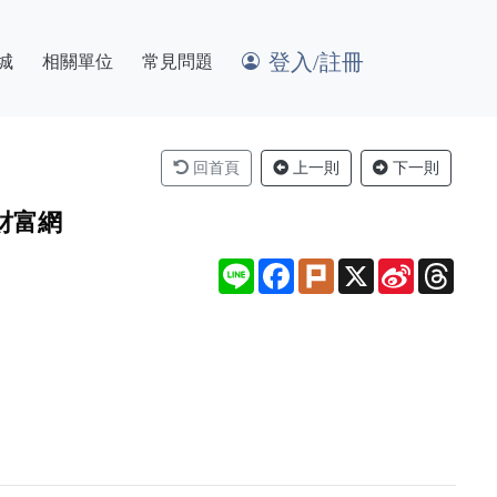
登入/註冊
城
相關單位
常見問題
回首頁
上一則
下一則
財富網
Line
Facebook
Plurk
X
Sina
Thre
Weibo