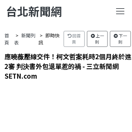
台北新聞網
首
新聞列
即時快
回首
上一
下一
頁
表
訊
頁
則
則
應曉薇壓線交件！柯文哲案耗時2個月終於進
2審 判決書外包退單惹的禍 - 三立新聞網
SETN.com