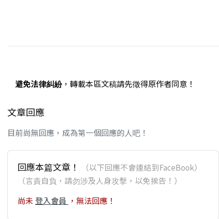
避免法律糾紛
，轉載本區文稿請先徵得原作者同意！
文章回應
目前尚無回應，成為第一個回應的人吧！
回應本篇文章！
（以下回應不會連結到FaceBook）
（言責自負，請勿涉及人身攻擊，以免挨告！）
尚未
登入會員
，無法回應！