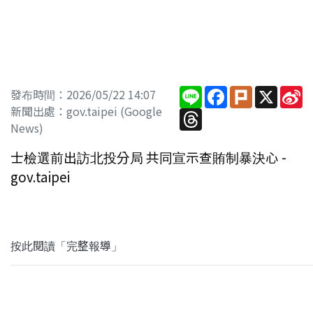
Line
Facebook
Plurk
X
S
發布時間：2026/05/22 14:07
W
新聞出處：gov.taipei (Google
Threads
News)
士檢選前出訪北投分局 共同宣示查賄制暴決心 -
gov.taipei
按此閱讀「完整報導」