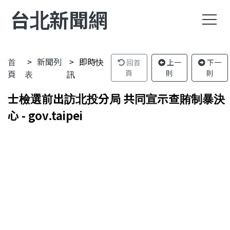
台北新聞網
首
新聞列
即時快
回首
上一
下一
頁
表
訊
頁
則
則
士檢選前出訪北投分局 共同宣示查賄制暴決
心 - gov.taipei