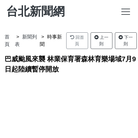
台北新聞網
首
新聞列
時事新
回首
上一
下一
頁
則
則
頁
表
聞
巴威颱風來襲 林業保育署森林育樂場域7月9
日起陸續暫停開放