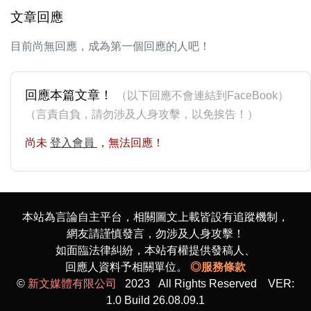
文章回應
目前尚無回應，成為第一個回應的人吧！
回應本篇文章！
（以下回應不會連結到FaceBook）
（言責自負，請勿涉及人身攻擊，以免挨告！）
尚未
登入會員
，無法回應！
本站為言論自主平台，相關圖文上載皆設有追蹤機制，
網友請謹慎發言，勿涉及人身攻擊！
如面臨法律糾紛，本站有權提供發稿人、
回應人資料予相關單位。
◎服務條款
©
新文媒體有限公司
2023 All Rights Reserved VER:
1.0 Build 26.08.09.1