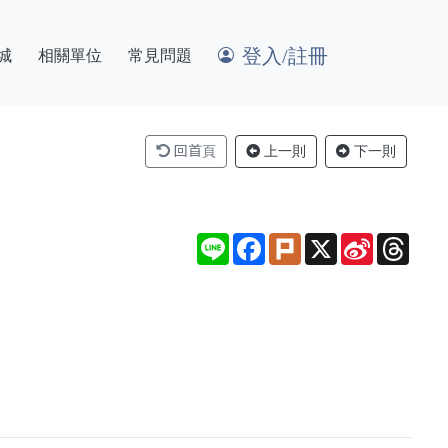
登入/註冊
城
相關單位
常見問題
回首頁
上一則
下一則
Line
Facebook
Plurk
X
Sina
Thre
Weibo