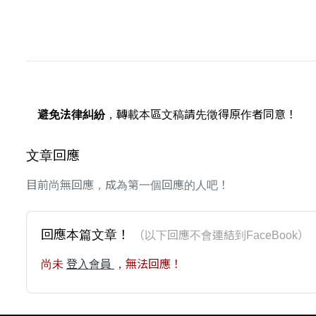
避免法律糾紛
，轉載本區文稿請先徵得原作者同意！
文章回應
目前尚無回應，成為第一個回應的人吧！
回應本篇文章！
（以下回應不會連結到FaceBoo
尚未
登入會員
，無法回應！