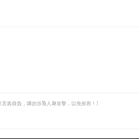
k）（言責自負，請勿涉及人身攻擊，以免挨告！）