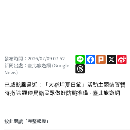
Line
Facebook
Plurk
X
S
發布時間：2026/07/09 07:52
W
新聞出處：臺北旅遊網 (Google
Threads
News)
巴威颱風逼近！「大稻埕夏日節」活動主題裝置暫
時撤除 觀傳局籲民眾做好防颱準備 - 臺北旅遊網
按此閱讀「完整報導」