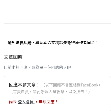
避免法律糾紛
，轉載本區文稿請先徵得原作者同意！
文章回應
目前尚無回應，成為第一個回應的人吧！
回應本篇文章！
（以下回應不會連結到FaceBook）
（言責自負，請勿涉及人身攻擊，以免挨告！）
尚未
登入會員
，無法回應！