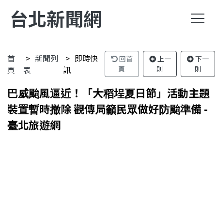
台北新聞網
首
新聞列
即時快
回首
上一
下一
頁
表
訊
頁
則
則
巴威颱風逼近！「大稻埕夏日節」活動主題
裝置暫時撤除 觀傳局籲民眾做好防颱準備 -
臺北旅遊網