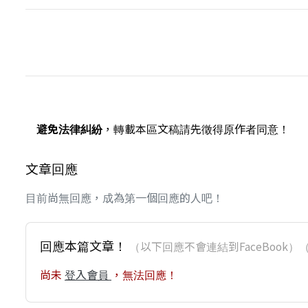
避免法律糾紛
，轉載本區文稿請先徵得原作者同意！
文章回應
目前尚無回應，成為第一個回應的人吧！
回應本篇文章！
（以下回應不會連結到FaceBoo
尚未
登入會員
，無法回應！