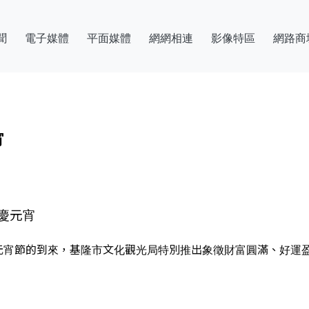
聞
電子媒體
平面媒體
網網相連
影像特區
網路商
宵
慶元宵
蛇元宵節的到來，基隆市文化觀光局特別推出象徵財富圓滿、好運