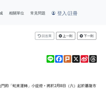
登入/註冊
城
相關單位
常見問題
回首頁
上一則
下一則
Line
Facebook
Plurk
X
Sina
Thre
Weibo
盈門的「蛇來運轉」小提燈，將於2月8日（六）起於基隆市