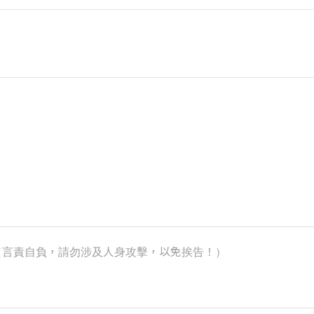
k）（言責自負，請勿涉及人身攻擊，以免挨告！）