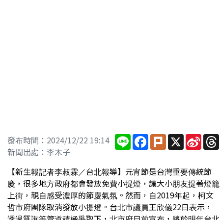
Line
Facebook
Plurk
X
Sina
發布時間：2024/12/22 19:14
Wei
新聞出處：李木子
【新生報記者李叔霖／台北報導】元宵節是台灣重要傳統節
慶，很多地方政府都會發放免費小提燈，讓大小朋友提著燈籠
上街，親自感受濃厚的節慶氣氛。然而，自2019年起，柯文
哲市府團隊取消發放小提燈。台北市議員王欣儀22日表示，
透過質詢等管道積極爭取下，北市府日前宣布，將於明年台北