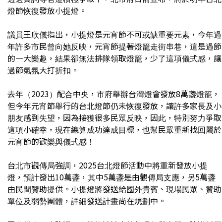
燈節恢復發放小提燈。
議員王欣儀指出，小提燈是元宵節不可或缺重要元素，今年過
年許多市民曾向她反映，元宵節提著燈籠走街串巷，這是過節
的一大樂趣，結果卻無法排隊領取燈籠，少了這項儀式感，讓
過節氣氛大打折扣。
去年（2023）配合中央，市府舉辦台灣燈會發放8萬盞燈籠，
但今年元宵節舉行的台北燈節仍未恢復發放，讓許多家長及小
朋友感到失望，因為接獲很多民眾反映，因此，特別努力爭取
這項小確幸，現在總算成功達成目標，也幫民眾重新找回屬於
元宵節的歡樂與儀式感！
台北市觀傳局強調，2025台北燈節活動中將重新發放小提
燈，預計發出10萬盞，其中5萬盞是由觀傳局支應，另5萬盞
由民間贊助提供。小提燈將發送給國外貴賓、現場民眾、贊助
單位及弱勢團體，詳細發送計畫尚在規劃中。