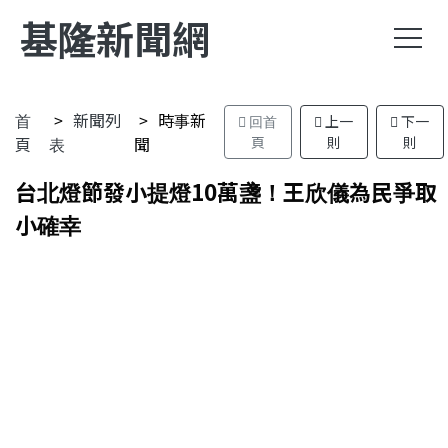
基隆新聞網
首
新聞列
時事新
回首
上一
下一
頁
表
聞
頁
則
則
台北燈節發小提燈10萬盞！王欣儀為民爭取
小確幸