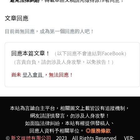
文章回應
目前尚無回應，成為第一個回應的人吧！
回應本篇文章！
（以下回應不會連結到FaceBook）
（言責自負，請勿涉及人身攻擊，以免挨告！）
尚未
登入會員
，無法回應！
本站為言論自主平台，相關圖文上載皆設有追蹤機制，
網友請謹慎發言，勿涉及人身攻擊！
如面臨法律糾紛，本站有權提供發稿人、
回應人資料予相關單位。
◎服務條款
©
新文媒體有限公司
2023 All Rights Reserved VER: