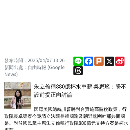
Line
Facebook
Plurk
X
Si
發布時間：2025/04/07 13:26
W
新聞出處：自由時報 (Google
Threads
News)
朱立倫稱880億杯水車薪 吳思瑤：盼不
設前提正向討論
因應美國總統川普將對台實施高關稅政策，行
政院長卓榮泰今邀請立法院長韓國瑜及朝野黨團幹部共商國
是。對於國民黨主席朱立倫稱行政院880億元支持方案是杯水
車薪，...