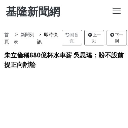
基隆新聞網
首
新聞列
即時快
回首
上一
下一
頁
表
訊
頁
則
則
朱立倫稱880億杯水車薪 吳思瑤：盼不設前
提正向討論