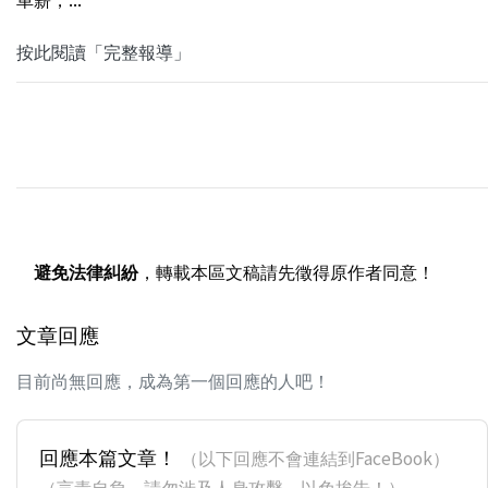
按此閱讀「完整報導」
避免法律糾紛
，轉載本區文稿請先徵得原作者同意！
文章回應
目前尚無回應，成為第一個回應的人吧！
回應本篇文章！
（以下回應不會連結到FaceBook）
（言責自負，請勿涉及人身攻擊，以免挨告！）