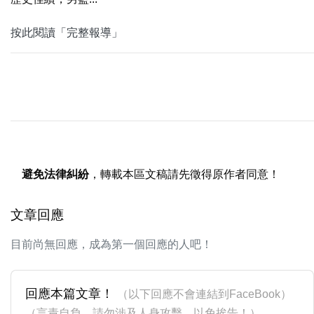
按此閱讀「完整報導」
避免法律糾紛
，轉載本區文稿請先徵得原作者同意！
文章回應
目前尚無回應，成為第一個回應的人吧！
回應本篇文章！
（以下回應不會連結到FaceBook）
（言責自負，請勿涉及人身攻擊，以免挨告！）