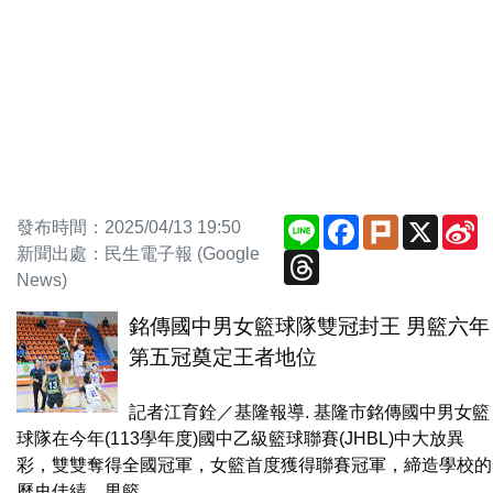
Line
Facebook
Plurk
X
S
發布時間：2025/04/13 19:50
W
新聞出處：民生電子報 (Google
Threads
News)
銘傳國中男女籃球隊雙冠封王 男籃六年
第五冠奠定王者地位
記者江育銓／基隆報導. 基隆市銘傳國中男女籃
球隊在今年(113學年度)國中乙級籃球聯賽(JHBL)中大放異
彩，雙雙奪得全國冠軍，女籃首度獲得聯賽冠軍，締造學校的
歷史佳績，男籃...