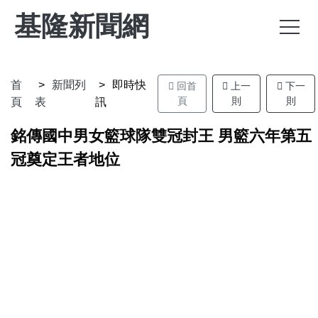
基隆新聞網
首
新聞列
即時快
回首
上一
下一
頁
則
則
頁
表
訊
銘傳國中男女籃球隊雙冠封王 男籃六年第五
冠奠定王者地位