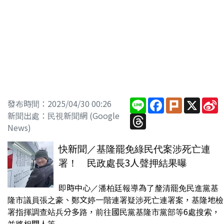
Line
Facebook
Plurk
X
S
發布時間：2025/04/30 00:26
W
新聞出處：民視新聞網 (Google
Threads
News)
快新聞／基隆罷免綠民代案涉死亡連
署！ 民政處長3人聲押結果曝
即時中心／潘柏廷報導為了釐清罷免民進黨基
隆市議員張之豪、鄭文婷一階連署疑涉死亡連署案，基隆地檢
署指揮調查站兵分多路，前往國民黨基隆市黨部等6處搜索，
並將相關人等...