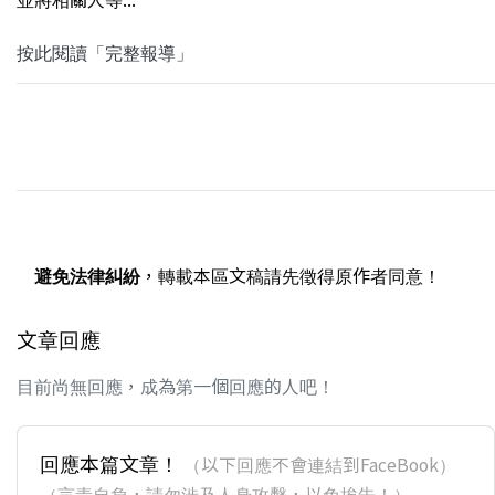
按此閱讀「完整報導」
避免法律糾紛
，轉載本區文稿請先徵得原作者同意！
文章回應
目前尚無回應，成為第一個回應的人吧！
回應本篇文章！
（以下回應不會連結到FaceBook）
（言責自負，請勿涉及人身攻擊，以免挨告！）