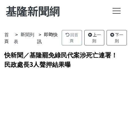
基隆新聞網
首
新聞列
即時快
回首
上一
下一
頁
表
訊
頁
則
則
快新聞／基隆罷免綠民代案涉死亡連署！
民政處長3人聲押結果曝