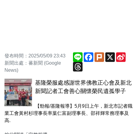
Line
Facebook
Plurk
X
Sin
發布時間：2025/05/09 23:43
We
新聞出處：蕃新聞 (Google
Threads
News)
基隆榮服處感謝世界佛教正心會及新北
新聞記者工會善心關懷榮民遺孤學子
【勁報/基隆報導】5月9日上午，新北市記者職
業工會黃村杉理事長率葉仁富副理事長、邵祥輝常務理事及
高.