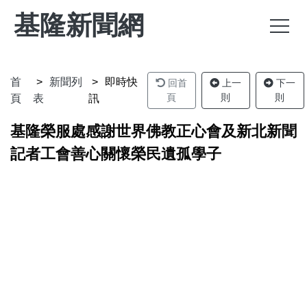
基隆新聞網
首
新聞列
即時快
回首
上一
下一
頁
則
則
頁
表
訊
基隆榮服處感謝世界佛教正心會及新北新聞
記者工會善心關懷榮民遺孤學子