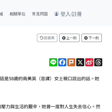
登入/註冊
城
相關單位
常見問題
回首頁
上一則
下一則
Line
Facebook
Plurk
X
Sina
Thre
Weibo
這是58歲的南美英（音譯）女士親口說出的話。她
濟壓力與生活的艱辛，她曾一度對人生失去信心。然