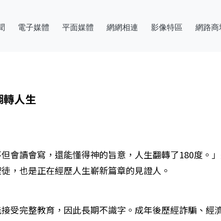
聞
電子媒體
平面媒體
網網相連
影像特區
網路商
翻轉人生
但會讀會寫，還能懂得神的旨意，人生翻轉了180度。」
聖徒，也是正在經歷人生嶄新篇章的見證人。
能接受完整教育，因此長期不識字。成年後歷經詐騙、經