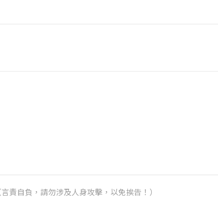
k）（言責自負，請勿涉及人身攻擊，以免挨告！）