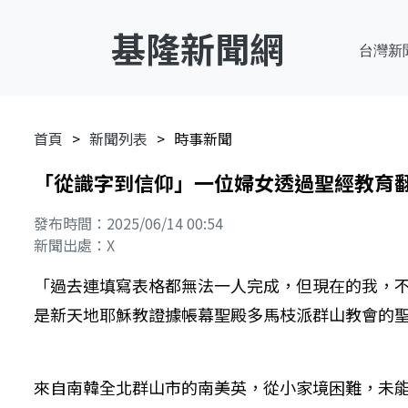
基隆新聞網
台灣新
首頁
新聞列表
時事新聞
「從識字到信仰」一位婦女透過聖經教育
發布時間：2025/06/14 00:54
新聞出處：X
「過去連填寫表格都無法一人完成，但現在的我，不
是新天地耶穌教證據帳幕聖殿多馬枝派群山教會的
來自南韓全北群山市的南美英，從小家境困難，未