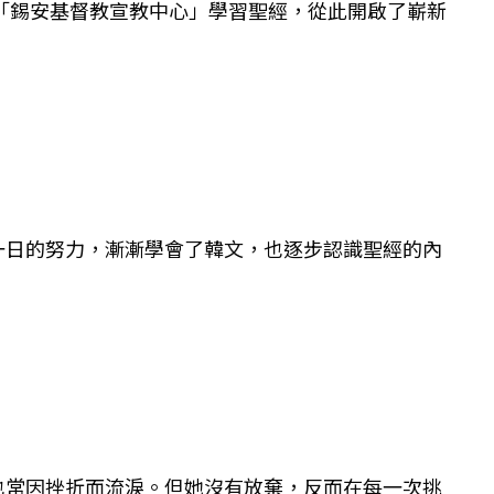
的「錫安基督教宣教中心」學習聖經，從此開啟了嶄新
一日的努力，漸漸學會了韓文，也逐步認識聖經的內
也常因挫折而流淚。但她沒有放棄，反而在每一次挑