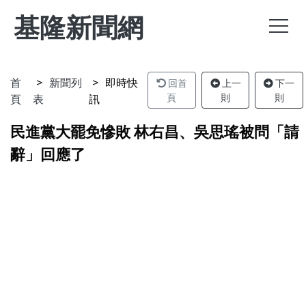
基隆新聞網
首
新聞列
即時快
回首
上一
下一
頁
表
訊
頁
則
則
民進黨大罷免慘敗 林右昌、吳思瑤被問「請
辭」回應了