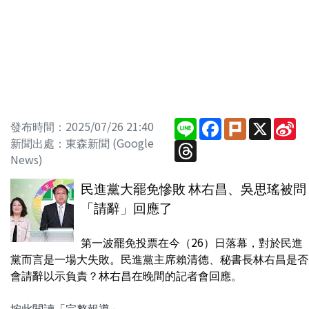
Line
Facebook
Plurk
X
Si
發布時間：2025/07/26 21:40
W
新聞出處：東森新聞 (Google
Threads
News)
民進黨大罷免慘敗 林右昌、吳思瑤被問
「請辭」回應了
第一波罷免投票在今（26）日落幕，對於民進
黨而言是一場大失敗。民進黨主席賴清德、秘書長林右昌是否
會請辭以示負責？林右昌在晚間的記者會回應。
按此閱讀「完整報導」