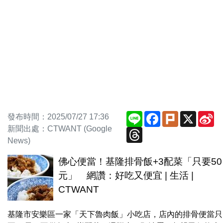
Line
Facebook
Plurk
X
Si
發布時間：2025/07/27 17:36
We
新聞出處：CTWANT (Google
Threads
News)
佛心便當！基隆排骨飯+3配菜「只要50
元」 網讚：好吃又便宜 | 生活 |
CTWANT
基隆市安樂區一家「天下魯肉飯」小吃店，店內的排骨便當只