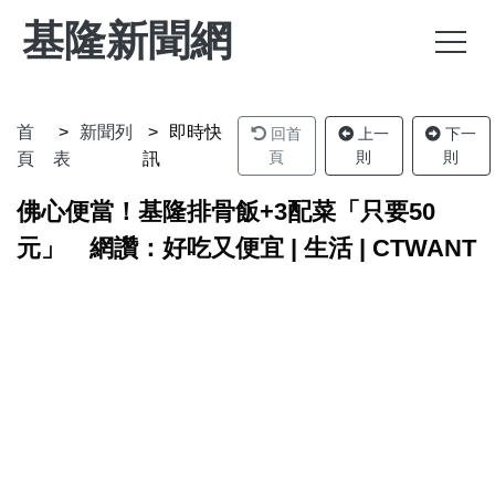
基隆新聞網
首
新聞列
即時快
回首
上一
下一
頁
則
則
頁
表
訊
佛心便當！基隆排骨飯+3配菜「只要50
元」 網讚：好吃又便宜 | 生活 | CTWANT