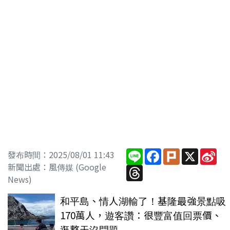
Line
Facebook
Plurk
X
Sin
發布時間：2025/08/01 11:43
We
新聞出處：風傳媒 (Google
Threads
News)
和平島、情人湖輸了！基隆最強景點吸
170萬人，遊客讚：很豐富值回票價、
逛整天沒問題