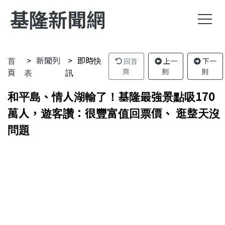
基隆新聞網
首
新聞列
即時快
回首
上一
下一
頁
表
訊
頁
則
則
和平島、情人湖輸了！基隆最強景點吸170
萬人，遊客讚：很豐富值回票價、 逛整天沒
問題