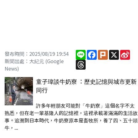
Line
Facebook
Plurk
X
Sin
發布時間：2025/08/19 19:54
We
新聞出處：大紀元 (Google
Threads
News)
童子瑋談牛奶寮 ：歷史記憶與城市更新
同行
許多年輕朋友可能對「牛奶寮」這個名字不太
熟悉，但在老一輩基隆人的記憶裡，這裡承載著滿滿的生活故
事。追溯到日本時代，牛奶寮原本是畜牧所，養了四、五十頭
牛，...