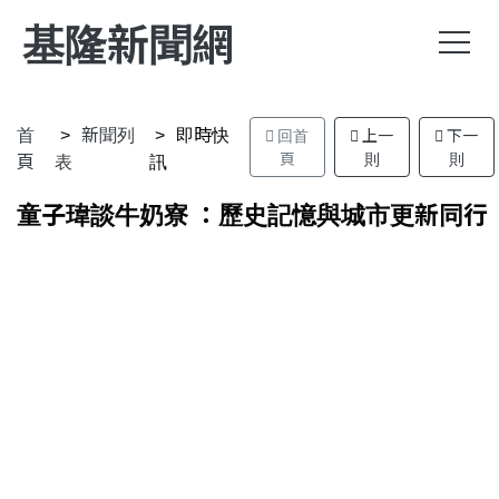
基隆新聞網
首
新聞列
即時快
回首
上一
下一
頁
表
訊
頁
則
則
童子瑋談牛奶寮 ：歷史記憶與城市更新同行