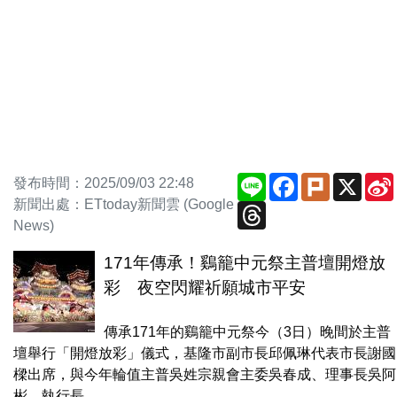
Line
Facebook
Plurk
X
發布時間：2025/09/03 22:48
新聞出處：ETtoday新聞雲 (Google
Threads
News)
171年傳承！鷄籠中元祭主普壇開燈放
彩 夜空閃耀祈願城市平安
傳承171年的鷄籠中元祭今（3日）晚間於主普
壇舉行「開燈放彩」儀式，基隆市副市長邱佩琳代表市長謝國
樑出席，與今年輪值主普吳姓宗親會主委吳春成、理事長吳阿
彬、執行長...