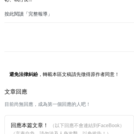
按此閱讀「完整報導」
避免法律糾紛
，轉載本區文稿請先徵得原作者同意！
文章回應
目前尚無回應，成為第一個回應的人吧！
回應本篇文章！
（以下回應不會連結到FaceBook）
（言責自負，請勿涉及人身攻擊，以免挨告！）