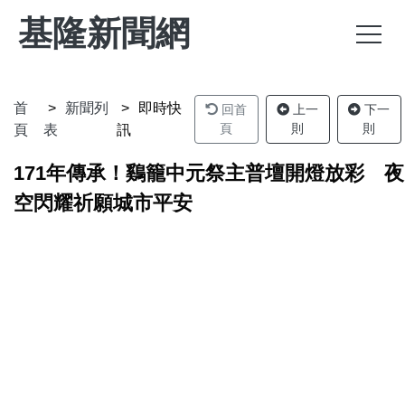
基隆新聞網
首
新聞列
即時快
回首
上一
下一
頁
則
則
頁
表
訊
171年傳承！鷄籠中元祭主普壇開燈放彩 夜
空閃耀祈願城市平安