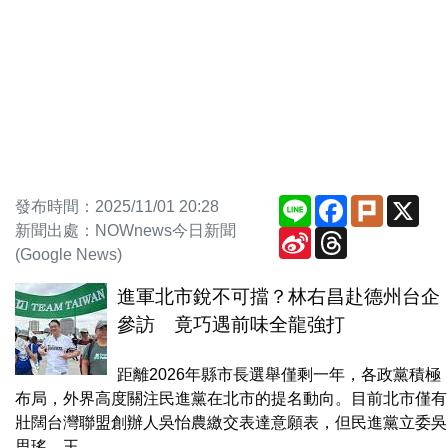
Line
Facebook
Plurk
X
發布時間：2025/11/01 20:28
新聞出處：NOWnews今日新聞
Sina
Threads
Weibo
(Google News)
進軍北市銳不可擋？林右昌赴德州台企
參訪 竟巧遇前味全龍強打
距離2026年縣市長選舉僅剩一年，各政黨積極
布局，外界高度關注民進黨在北市的提名動向。目前北市僅有
壯闊台灣聯盟創辦人吳怡農繳交表達意願表，但民進黨立委吳
思瑤、王...