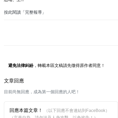
按此閱讀「完整報導」
避免法律糾紛
，轉載本區文稿請先徵得原作者同意！
文章回應
目前尚無回應，成為第一個回應的人吧！
回應本篇文章！
（以下回應不會連結到FaceBook）
（言責自負，請勿涉及人身攻擊，以免挨告！）