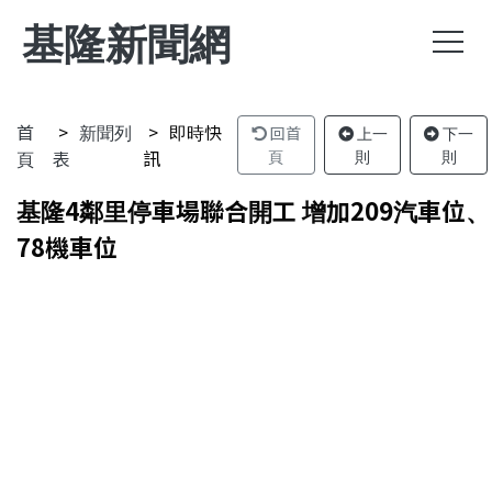
基隆新聞網
首
新聞列
即時快
回首
上一
下一
頁
表
訊
頁
則
則
基隆4鄰里停車場聯合開工 增加209汽車位、
78機車位