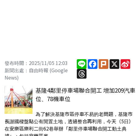
Line
Facebook
Plurk
X
Si
發布時間：2025/11/05 12:03
W
新聞出處：自由時報 (Google
Threads
News)
基隆4鄰里停車場聯合開工 增加209汽車
位、78機車位
為了解決基隆市區停車不易的老問題，基隆市
長謝國樑盤點公有閒置土地，透過整合再利用，今天（5日）
在安樂區樂利二街62巷舉辦「鄰里停車場聯合開工動土典
禮」；包括安樂區麥...