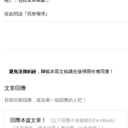
按此閱讀「完整報導」
避免法律糾紛
，轉載本區文稿請先徵得原作者同意！
文章回應
目前尚無回應，成為第一個回應的人吧！
回應本篇文章！
（以下回應不會連結到FaceBook）
（言責自負，請勿涉及人身攻擊，以免挨告！）