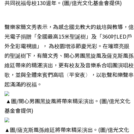
共同祝福母校130週年
。(圖/億光文化基金會提供)
聲樂家簡文秀表示，為感念國北教大的栽培與教導，億
光電子捐贈「全國最高15米聖誕樹」及「360吋LED戶
外全彩電視牆」， 為校園增添節慶光彩。在璀璨亮眼
的聖誕樹下，有簡文秀、開心男團黑旋風及薩克斯風孫
維廷帶來的精湛演出，更有校友及音樂系合唱團演唱校
歌，並與全體來賓們高唱〈平安夜〉，以歌聲和樂聲串
起滿滿的祝福。
▲圖/
開心男團黑旋風將帶來精采演出
。(圖/億光文化
基金會提供)
▲圖/
薩克斯風孫維廷將帶來精采演出
。(圖/億光文化