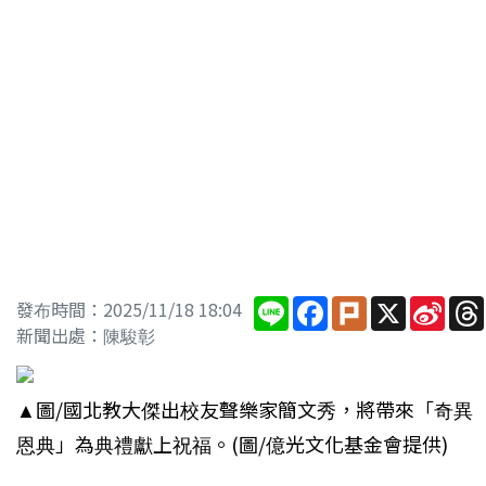
Line
Facebook
Plurk
X
Sina
發布時間：2025/11/18 18:04
Wei
新聞出處：陳駿彰
▲圖/國北教大傑出校友聲樂家簡文秀
，
將帶來「奇異
恩典」為典禮獻上祝福。(圖/億光文化基金會提供)