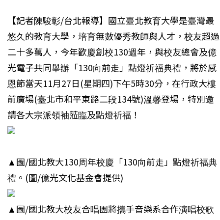
【記者陳駿彰/台北報導】
國立臺北教育大學是臺灣最
悠久的教育大學，培育無數優秀教師與人才，校友超過
二十多萬人，今年歡慶創校130週年，與校友總會及億
光電子共同舉辦「130向前走」點燈祈福典禮，將於感
恩節當天11月27日(星期四)下午5時30分，在行政大樓
前廣場(臺北市和平東路二段134號)溫馨登場，特別邀
請各大宗派領袖蒞臨及點燈祈福！
▲圖/
國北教大130周年校慶「130向前走」點燈祈福典
禮
。(圖/億光文化基金會提供)
▲圖/
國北教大校友合唱團將攜手音樂系合作演唱校歌