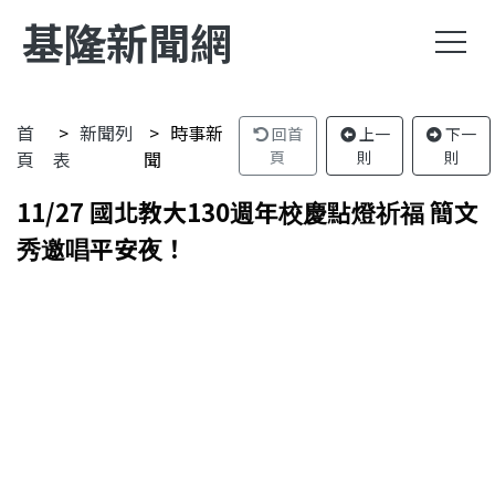
基隆新聞網
首
新聞列
時事新
回首
上一
下一
頁
表
聞
頁
則
則
11/27 國北教大130週年校慶點燈祈福 簡文
秀邀唱平安夜！